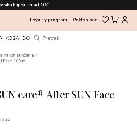
svaku kupnju iznad 10€
Loyalty program
Poklon bon
A
KOSA
DODACI
OUTLET
a nakon sunčanja
 Face 100 ml
UN care® After SUN Face
1830