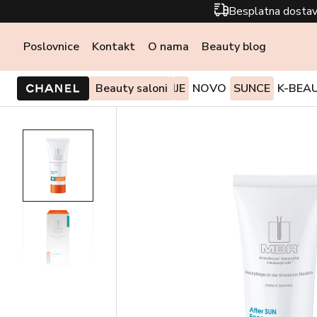
Besplatna dostav
Poslovnice
Kontakt
O nama
Beauty blog
PONUDE I AKCIJE
Beauty saloni
NOVO
SUNCE
K-BEA