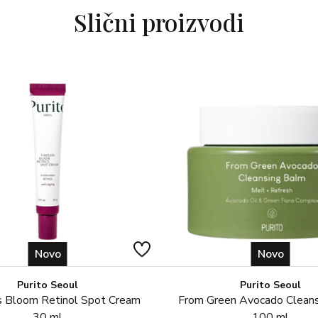
dana odmora. Idealna je za oso
Slični proizvodi
planinarenjem. Nanosi se na usne,
GLAVNI AKTIVNI SASTOJCI:
Aloe vera
Pantenol
Ekstrakt korijena sladića
Alantoin
SASTOJCI: AQUA (WATER), 
GLYCERIN, BUTYLENE GLYCO
PHENOXYETHANOL, XANTHA
SCUTELLARIA BAICALENSI
EXTRACT, GLYCYRRHIZA GLA
SINENSIS LEAF EXTRACT, D
PROPANEDIOL DICAPRYLATE
Novo
Novo
EXTRACT, CHAMOMILLA REC
HYALURONATE, HYDROLYZED 
Purito Seoul
Purito Seoul
 Bloom Retinol Spot Cream
From Green Avocado Clean
30 ml
100 ml