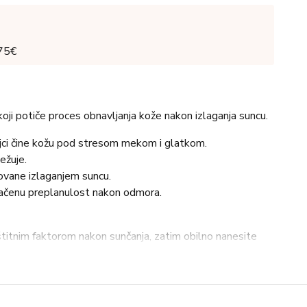
 75€
koji potiče proces obnavljanja kože nakon izlaganja suncu.
stojci čine kožu pod stresom mekom i glatkom.
ežuje.
ovane izlaganjem suncu.
ačenu preplanulost nakon odmora.
titnim faktorom nakon sunčanja, zatim obilno nanesite
kolte te je nježno umasirajte.
odmore u izrazito sunčanim podnebljima ili tijekom prvih