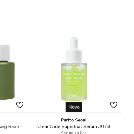
be koje se bave vodenim i zimskim sportovima te
 područje oko očiju, nos, ramena, uši itd.
PENTYLENE GLYCOL, METHYLPROPANEDIOL,
L, ALCOHOL, PANTHENOL, SODIUM CARBOMER,
N GUM, CENTELLA ASIATICA EXTRACT,
S ROOT EXTRACT, POLYGONUM CUSPIDATUM ROOT
BRA (LICORICE) ROOT EXTRACT, CAMELLIA
ISODIUM EDTA, ETHYLHEXYLGLYCERIN,
, ROSMARINUS OFFICINALIS (ROSEMARY) LEAF
Novo
UTITA (MATRICARIA) FLOWER EXTRACT, SODIUM
HYALURONIC ACID, CITRIC ACID
Purito Seoul
sing Balm
Clear Code Superfruit Serum 30 ml
Serum za lice