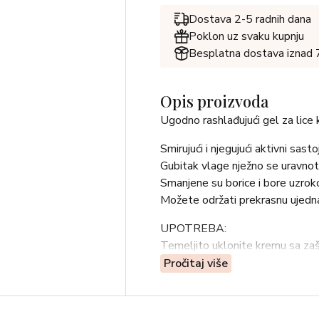
Dostava 2-5 radnih dana
Poklon uz svaku kupnju
Besplatna dostava iznad
Opis proizvoda
Ugodno rashlađujući gel za lice 
Smirujući i njegujući aktivni sa
Gubitak vlage nježno se uravnot
Smanjene su borice i bore uzrok
Možete održati prekrasnu ujedn
UPOTREBA:
Temeljito uklonite kremu sa zaš
After SUN Face na lice, vrat i de
Pročitaj više
SAVJET:
Putno pakiranje prikladno je za 