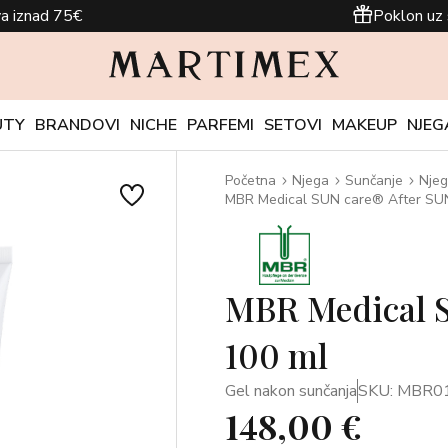
a iznad 75€
Poklon uz 
UTY
BRANDOVI
NICHE
PARFEMI
SETOVI
MAKEUP
NJEG
Početna
Njega
Sunčanje
Njeg
MBR Medical SUN care® After SUN
MBR Medical S
100 ml
Gel nakon sunčanja
SKU: MBR0
148,00 €