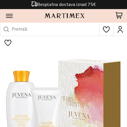
Besplatna dostava iznad 75€