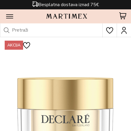
Besplatna dostava iznad 75€
AKCIJA