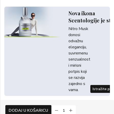
Nova ikona
Scentologije je sti
Nitro Musk
donosi
odvažnu
eleganciju,
suvremenu
senzualnost
i mirisni
potpis koji
se razvija
zajedno s
Istražite po
vama.
DODAJ U KOŠARICU