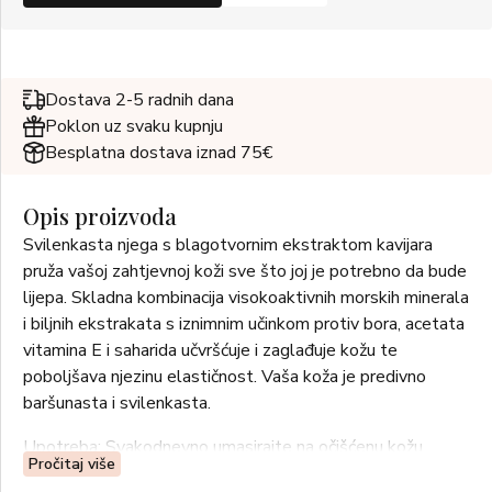
Dostava 2-5 radnih dana
Poklon uz svaku kupnju
Besplatna dostava iznad 75€
Opis proizvoda
Svilenkasta njega s blagotvornim ekstraktom kavijara
pruža vašoj zahtjevnoj koži sve što joj je potrebno da bude
lijepa. Skladna kombinacija visokoaktivnih morskih minerala
i biljnih ekstrakata s iznimnim učinkom protiv bora, acetata
vitamina E i saharida učvršćuje i zaglađuje kožu te
poboljšava njezinu elastičnost. Vaša koža je predivno
baršunasta i svilenkasta.
Upotreba: Svakodnevno umasirajte na očišćenu kožu
Pročitaj više
širokim, kružnim pokretima.