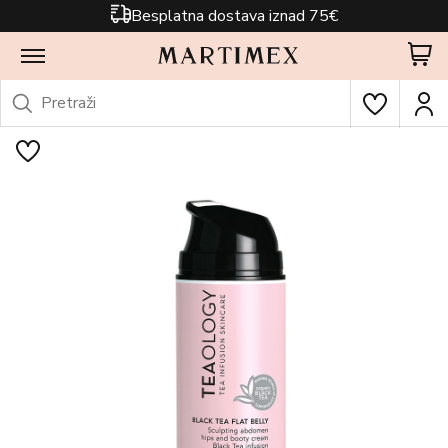
Besplatna dostava iznad 75€