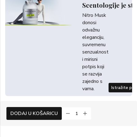
Scentologije je sti
Nitro Musk
donosi
odvažnu
eleganciju,
suvremenu
senzualnost
i mirisni
potpis koji
se razvija
zajedno s
Istražite po
vama.
DODAJ U KOŠARICU