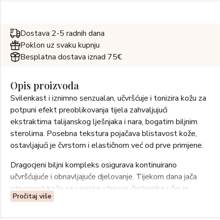
Dostava 2-5 radnih dana
Poklon uz svaku kupnju
Besplatna dostava iznad 75€
Opis proizvoda
Svilenkast i iznimno senzualan, učvršćuje i tonizira kožu za
potpuni efekt preoblikovanja tijela zahvaljujući
ekstraktima talijanskog lješnjaka i nara, bogatim biljnim
sterolima. Posebna tekstura pojačava blistavost kože,
ostavljajući je čvrstom i elastičnom već od prve primjene.
Dragocjeni biljni kompleks osigurava kontinuirano
učvršćujuće i obnavljajuće djelovanje. Tijekom dana jača
otpornost kože na vanjske stresne čimbenike i čini je
Pročitaj više
čvršćom. Tijekom noći potiče procese samoobnove u
kožnom tkivu.