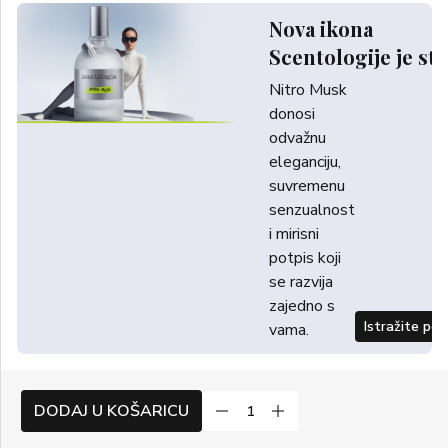
Nova ikona
Scentologije je sti
Nitro Musk
donosi
odvažnu
eleganciju,
suvremenu
senzualnost
i mirisni
potpis koji
se razvija
zajedno s
Istražite po
vama.
DODAJ U KOŠARICU