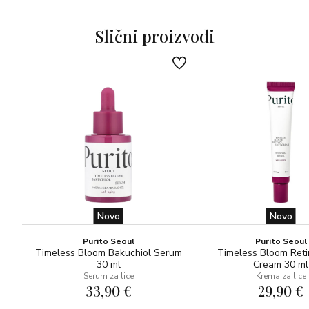
Sa svojim elegantnim puderastim i cvjetnim notama,
Slični proizvodi
tretman je:
super aktivan, zahvaljujući visokoj koncentraciji aktivnih
sastojaka
super pametan, zahvaljujući dnevno-noćnom djelovanju
super prilagodljiv, jer je učinkovit samostalno, ali se može i
pomiješati s vašim Collistar tretmanom za tijelo,
proširujući njegove blagodati jednim potezom.
Novo
Novo
Purito Seoul
Purito Seoul
Timeless Bloom Bakuchiol Serum
Timeless Bloom Reti
30 ml
Cream 30 ml
Serum za lice
Krema za lice
33,90 €
29,90 €