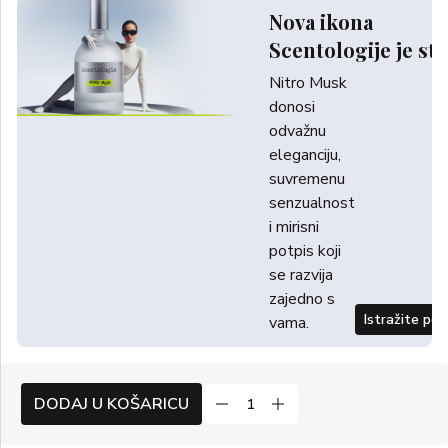
Nova ikona
Scentologije je sti
Nitro Musk
donosi
odvažnu
eleganciju,
suvremenu
senzualnost
i mirisni
potpis koji
se razvija
zajedno s
Istražite po
vama.
DODAJ U KOŠARICU