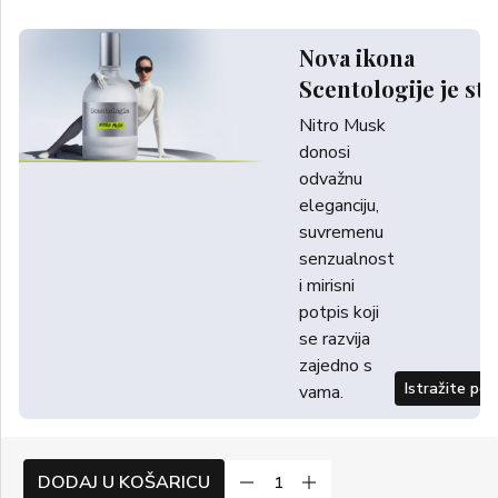
Nova ikona
Scentologije je sti
Nitro Musk
donosi
odvažnu
eleganciju,
suvremenu
senzualnost
i mirisni
potpis koji
se razvija
zajedno s
Istražite po
vama.
DODAJ U KOŠARICU