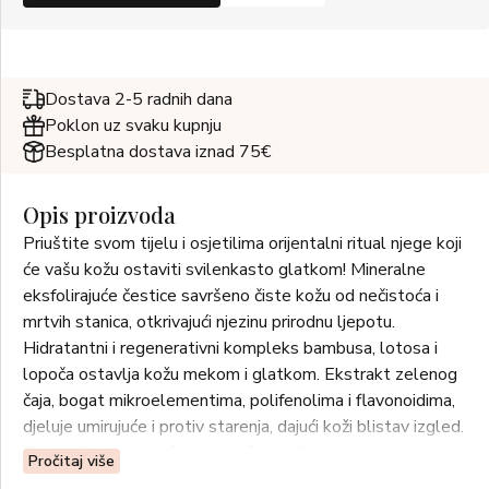
Dostava 2-5 radnih dana
Poklon uz svaku kupnju
Besplatna dostava iznad 75€
Opis proizvoda
Priuštite svom tijelu i osjetilima orijentalni ritual njege koji
će vašu kožu ostaviti svilenkasto glatkom! Mineralne
eksfolirajuće čestice savršeno čiste kožu od nečistoća i
mrtvih stanica, otkrivajući njezinu prirodnu ljepotu.
Hidratantni i regenerativni kompleks bambusa, lotosa i
lopoča ostavlja kožu mekom i glatkom. Ekstrakt zelenog
čaja, bogat mikroelementima, polifenolima i flavonoidima,
djeluje umirujuće i protiv starenja, dajući koži blistav izgled.
Orijentalni miris vraća ravnotežu i vodi misli u cvjetne
Pročitaj više
predjele Japana.