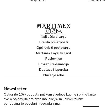
Caprylic/Capric Triglyceride, Xanthan Gum, Sodium Coco-
Sulfate, Citric Acid, Synthetic Wax, Magnesium Carbonate,
Buteth-3, Sodium Benzotriazolyl Butylphenol Sulfonate,
Propylene Glycol, Hydrogenated Starch Hydrolysate,
Tributyl Citrate, Potassium Sorbate, Sodium Benzoate,
Linalool, Alpha-Isomethyl Ionone, Limonene, CI 16255
(Acid Red 18 Aluminum Lake), CI 17200 (D&C Red No.
Najčešća pitanja
33)
Pravila privatnosti
Opći uvjeti poslovanja
Martimex Loyalty Card
Poslovnice
Povrat i reklamacija
Dostava i isporuka
Plaćanje robe
Newsletter
Ostvarite 10% popusta prilikom sljedeće kupnje i prvi otkrijte
sve o najnovijim proizvodima, akcijskim i ekskluzivnim
ponudama te posebnim događanjima.