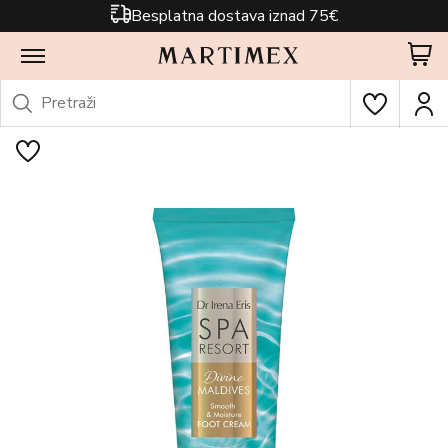
Besplatna dostava iznad 75€