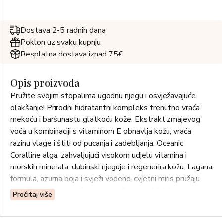
Dostava 2-5 radnih dana
Poklon uz svaku kupnju
Besplatna dostava iznad 75€
Opis proizvoda
Pružite svojim stopalima ugodnu njegu i osvježavajuće
olakšanje! Prirodni hidratantni kompleks trenutno vraća
mekoću i baršunastu glatkoću kože. Ekstrakt zmajevog
voća u kombinaciji s vitaminom E obnavlja kožu, vraća
razinu vlage i štiti od pucanja i zadebljanja. Oceanic
Coralline alga, zahvaljujući visokom udjelu vitamina i
morskih minerala, dubinski njeguje i regenerira kožu. Lagana
formula, azurna boja i svježi vodeno-cvjetni miris pružaju
osjećaj odmora i opuštenosti, baš kao na Maldivima.
Pročitaj više
UPOTREBA: