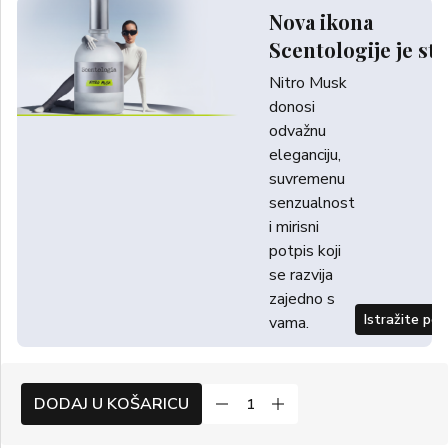
Nova ikona
Scentologije je sti
Nitro Musk
donosi
odvažnu
eleganciju,
suvremenu
senzualnost
i mirisni
potpis koji
se razvija
zajedno s
Istražite po
vama.
DODAJ U KOŠARICU