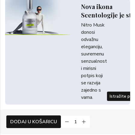
Nova ikona
Scentologije je sti
Nitro Musk
donosi
odvažnu
eleganciju,
suvremenu
senzualnost
i mirisni
potpis koji
se razvija
zajedno s
Istražite po
vama.
DODAJ U KOŠARICU