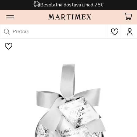
Besplatna dostava iznad 75€