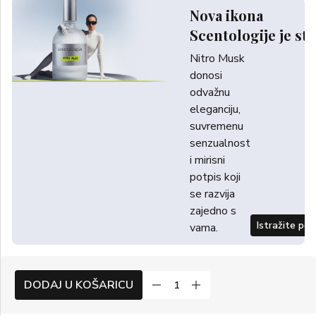
Nova ikona
Scentologije je sti
Nitro Musk
donosi
odvažnu
eleganciju,
suvremenu
senzualnost
i mirisni
potpis koji
se razvija
zajedno s
Istražite po
vama.
DODAJ U KOŠARICU