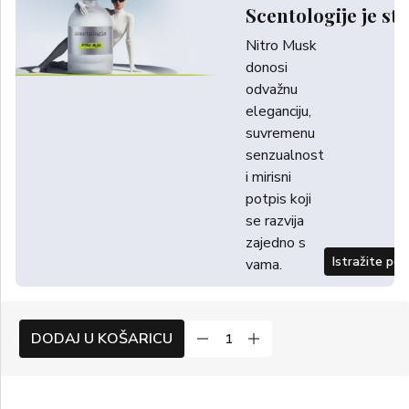
Scentologije je sti
Nitro Musk
donosi
odvažnu
eleganciju,
suvremenu
senzualnost
i mirisni
potpis koji
se razvija
zajedno s
Istražite po
vama.
DODAJ U KOŠARICU