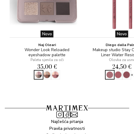
Novo
Novo
Naj Oleari
Diego dalla Pa
Wonder Look Reloaded
Makeup studio Stay 
eyeshadow palette
Liner Water Resi
Paleta sjenila za oči
Olovka za usn
35,00 €
24,50 €
+
Najčešća pitanja
Pravila privatnosti