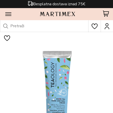
Besplatna dostava iznad 75€