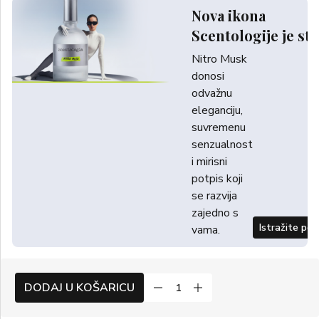
Nova ikona
Scentologije je sti
Nitro Musk
donosi
odvažnu
eleganciju,
suvremenu
senzualnost
i mirisni
potpis koji
se razvija
zajedno s
Istražite po
vama.
DODAJ U KOŠARICU