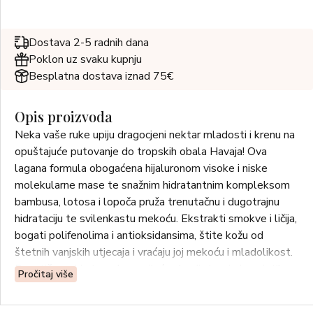
Dostava 2-5 radnih dana
Poklon uz svaku kupnju
Besplatna dostava iznad 75€
Opis proizvoda
Neka vaše ruke upiju dragocjeni nektar mladosti i krenu na
opuštajuće putovanje do tropskih obala Havaja! Ova
lagana formula obogaćena hijaluronom visoke i niske
molekularne mase te snažnim hidratantnim kompleksom
bambusa, lotosa i lopoča pruža trenutačnu i dugotrajnu
hidrataciju te svilenkastu mekoću. Ekstrakti smokve i ličija,
bogati polifenolima i antioksidansima, štite kožu od
štetnih vanjskih utjecaja i vraćaju joj mekoću i mladolikost.
Egzotičan miris tropskog cvijeća obavija i umiruje osjetila.
Pročitaj više
UPOTREBA: