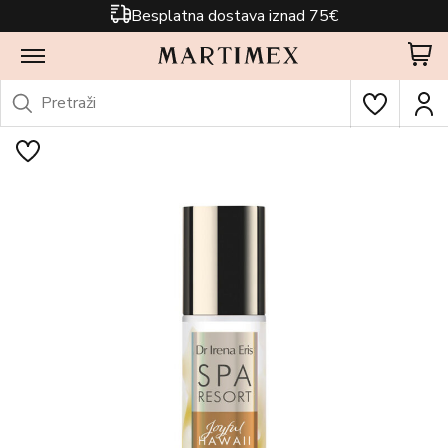
Besplatna dostava iznad 75€