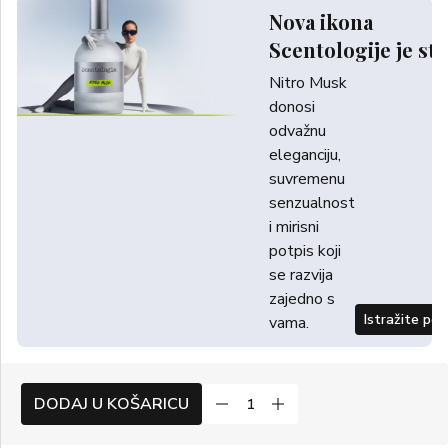
Nova ikona
Scentologije je sti
Nitro Musk
donosi
odvažnu
eleganciju,
suvremenu
senzualnost
i mirisni
potpis koji
se razvija
zajedno s
Istražite po
vama.
DODAJ U KOŠARICU