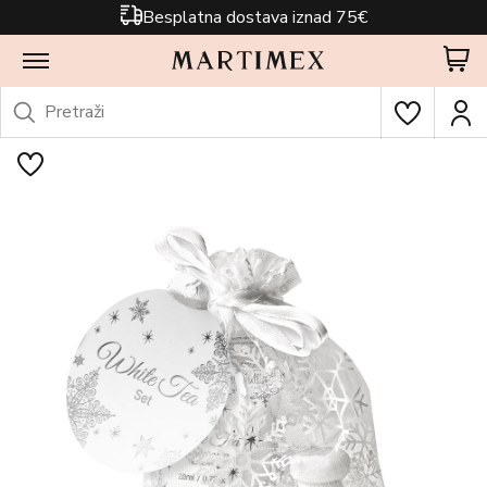
Besplatna dostava iznad 75€