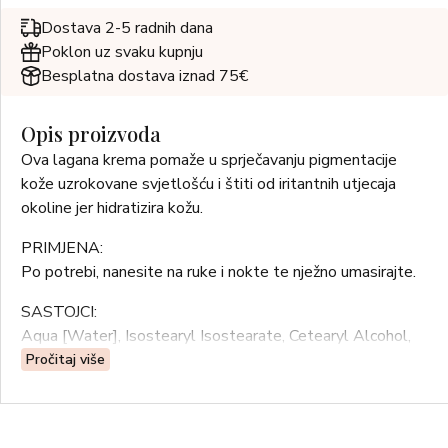
Dostava 2-5 radnih dana
Poklon uz svaku kupnju
Besplatna dostava iznad 75€
Opis proizvoda
Ova lagana krema pomaže u sprječavanju pigmentacije
kože uzrokovane svjetlošću i štiti od iritantnih utjecaja
okoline jer hidratizira kožu.
PRIMJENA:
Po potrebi, nanesite na ruke i nokte te nježno umasirajte.
SASTOJCI:
Aqua [Water], Isostearyl Isostearate, Cetearyl Alcohol,
Methyl Glucose Sesquistearate, Glycerin, Butylene
Pročitaj više
Glycol, Ethylhexyl Salicylate, Caprylic/Capric Triglyceride,
Glyceryl Stearate, Dicaprylyl Carbonate, 1,2-Hexanediol,
Butyrospermum Parkii (Shea) Butter, Persea Gratissima