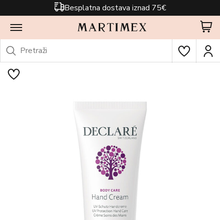
Besplatna dostava iznad 75€