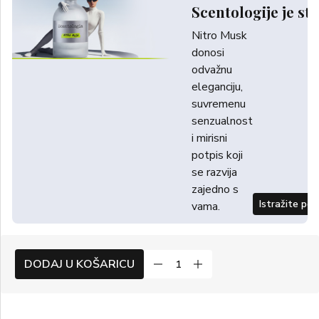
Scentologije je sti
Nitro Musk
donosi
odvažnu
eleganciju,
suvremenu
senzualnost
i mirisni
potpis koji
se razvija
zajedno s
Istražite po
vama.
DODAJ U KOŠARICU