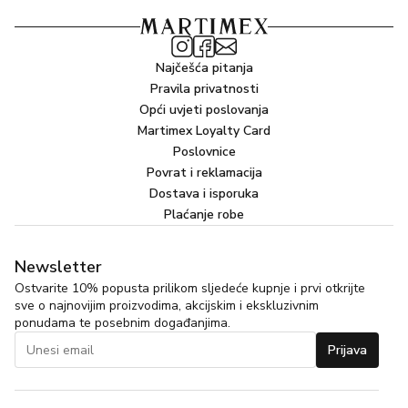
Bez boja i sastojaka životinjskog podrijetla.
Najčešća pitanja
Pravila privatnosti
Opći uvjeti poslovanja
Martimex Loyalty Card
Poslovnice
Povrat i reklamacija
Dostava i isporuka
Plaćanje robe
Newsletter
Ostvarite 10% popusta prilikom sljedeće kupnje i prvi otkrijte
sve o najnovijim proizvodima, akcijskim i ekskluzivnim
ponudama te posebnim događanjima.
Prijava