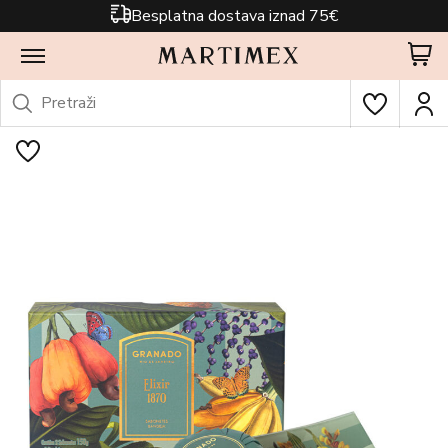
Besplatna dostava iznad 75€