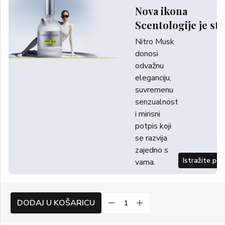
Nova ikona
Scentologije je sti
Nitro Musk
donosi
odvažnu
eleganciju,
suvremenu
senzualnost
i mirisni
potpis koji
se razvija
zajedno s
Istražite po
vama.
DODAJ U KOŠARICU