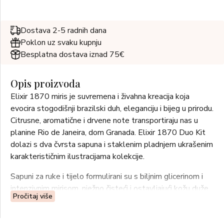
Dostava 2-5 radnih dana
Poklon uz svaku kupnju
Besplatna dostava iznad 75€
Opis proizvoda
Elixir 1870 miris je suvremena i živahna kreacija koja
evocira stogodišnji brazilski duh, eleganciju i bijeg u prirodu.
Citrusne, aromatične i drvene note transportiraju nas u
planine Rio de Janeira, dom Granada. Elixir 1870 Duo Kit
dolazi s dva čvrsta sapuna i staklenim pladnjem ukrašenim
karakterističnim ilustracijama kolekcije.
Sapuni za ruke i tijelo formulirani su s biljnim glicerinom i
intenzivnim mirisom, nježno čisteći i ostavljajući kožu duže
Pročitaj više
mirisnom. Osim toga, obogaćeni su murumuru maslacem i
kokosovim uljem, koji pomažu u hidrataciji kože.