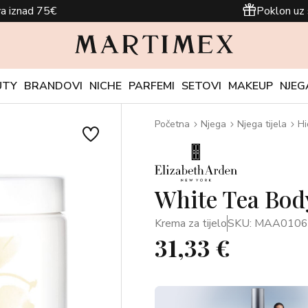
a iznad 75€
Poklon uz 
UTY
BRANDOVI
NICHE
PARFEMI
SETOVI
MAKEUP
NJEG
Početna
Njega
Njega tijela
Hi
White Tea Bod
Krema za tijelo
SKU: MAA010
31,33 €