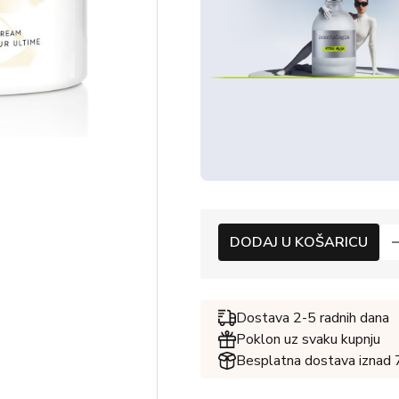
DODAJ U KOŠARICU
Dostava 2-5 radnih dana
Poklon uz svaku kupnju
Besplatna dostava iznad