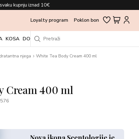
svaku kupnju iznad 10€
Loyalty program
Poklon bon
A
KOSA
DODACI
OUTLET
dratantna njega
White Tea Body Cream 400 ml
y Cream 400 ml
6576
Nova ikona Scentologije je