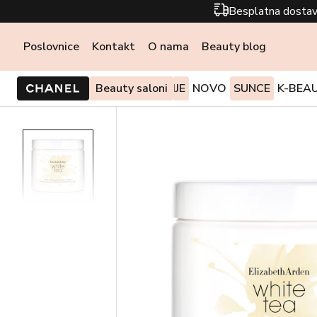
Besplatna dostav
Poslovnice
Kontakt
O nama
Beauty blog
PONUDE I AKCIJE
Beauty saloni
NOVO
SUNCE
K-BEA