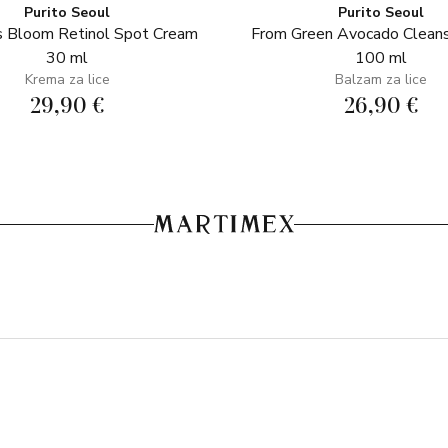
Purito Seoul
Purito Seoul
 Bloom Retinol Spot Cream
From Green Avocado Clean
30 ml
100 ml
Krema za lice
Balzam za lice
29,90 €
26,90 €