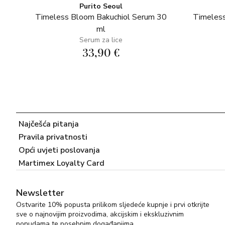
Purito Seoul
Timeless Bloom Bakuchiol Serum 30
Timeless
ml
Serum za lice
33,90 €
Najčešća pitanja
Pravila privatnosti
Opći uvjeti poslovanja
Martimex Loyalty Card
Newsletter
Ostvarite 10% popusta prilikom sljedeće kupnje i prvi otkrijte
sve o najnovijim proizvodima, akcijskim i ekskluzivnim
ponudama te posebnim događanjima.