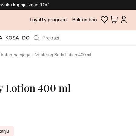
svaku kupnju iznad 10€
Loyalty program
Poklon bon
A
KOSA
DODACI
OUTLET
dratantna njega
Vitalizing Body Lotion 400 ml
y Lotion 400 ml
tanju