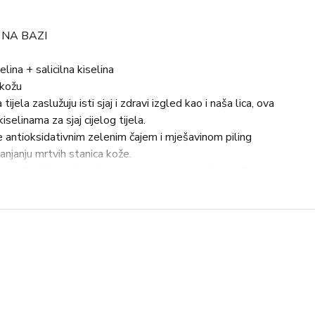
 NA BAZI
elina + salicilna kiselina
 kožu
jela zaslužuju isti sjaj i zdravi izgled kao i naša lica, ova
linama za sjaj cijelog tijela.
 antioksidativnim zelenim čajem i mješavinom piling
anjanju mrtvih stanica kože.
bu kožu. Njegujuća biljna ulja i maslaci ostavljaju kožu
aglađenom.
mirisa.
 silikona, PEG-a i fenoksietanola. Biokompatibilan pH (4,7)
unosti može reciklirati.
e izvrstan antiage tretman, sigurniji od retinol krema za
spojave te je biokompatibilnog pH