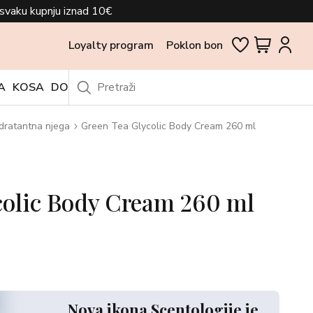
svaku kupnju iznad 10€
Loyalty program
Poklon bon
A
KOSA
DODACI
OUTLET
dratantna njega
Green Tea Glycolic Body Cream 260 ml
colic Body Cream 260 ml
Nova ikona Scentologije je