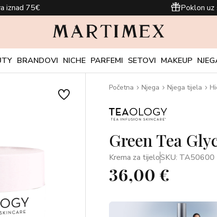
a iznad 75€
Poklon uz 
UTY
BRANDOVI
NICHE
PARFEMI
SETOVI
MAKEUP
NJEG
Početna
Njega
Njega tijela
Hi
Green Tea Gly
Krema za tijelo
SKU: TA50600
36,00 €