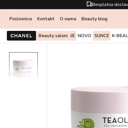
Besplatna dostav
Poslovnice
Kontakt
O nama
Beauty blog
PONUDE I AKCIJE
Beauty saloni
NOVO
SUNCE
K-BEA