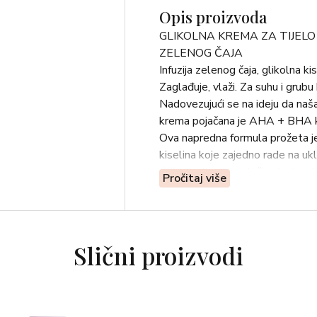
Opis proizvoda
GLIKOLNA KREMA ZA TIJELO
ZELENOG ČAJA
Infuzija zelenog čaja, glikolna kis
Zaglađuje, vlaži. Za suhu i grubu
Nadovezujući se na ideju da naša ti
krema pojačana je AHA + BHA kise
Ova napredna formula prožeta je
kiselina koje zajedno rade na ukl
Glikolna kiselina vlaži suhu i gru
Pročitaj više
hidratiziranom i nevjerojatno z
Brzo upijajuća tekstura, nježnog 
Čisto i kliničko: formulirano bez
Posuda od 260 ml koja se u potp
Slični proizvodi
Ova nevjerojatna krema također j
tijelo budući da ne uzrokuje nu