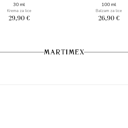
30 ml
100 ml
Krema za lice
Balzam za lice
29,90 €
26,90 €