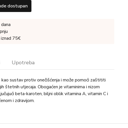
ude dostupan
 dana
pnju
 iznad 75€
i
Upotreba
e kao sustav protiv onečišćenja i može pomoći zaštititi
jih štetnih utjecaja. Obogaćen je vitaminima i nizom
jučujući beta-karoten, biljni oblik vitamina A, vitamin C i
ćenom i zdravijom.