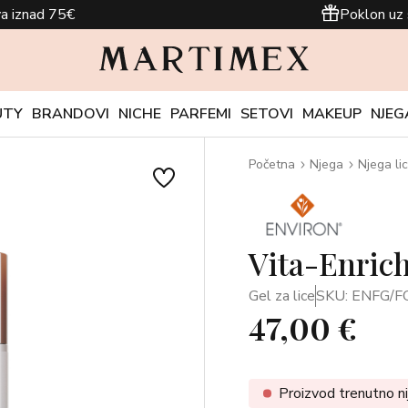
a iznad 75€
Poklon uz 
UTY
BRANDOVI
NICHE
PARFEMI
SETOVI
MAKEUP
NJEG
Početna
Njega
Njega li
Vita-Enrich
Gel za lice
SKU: ENFG/
47,00 €
Proizvod trenutno ni