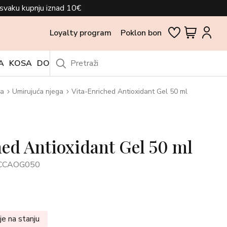
svaku kupnju iznad 10€
Loyalty program
Poklon bon
A
KOSA
DODACI
OUTLET
ca
Umirujuća njega
Vita-Enriched Antioxidant Gel 50 ml
ed Antioxidant Gel 50 ml
FCCAOG050
je na stanju