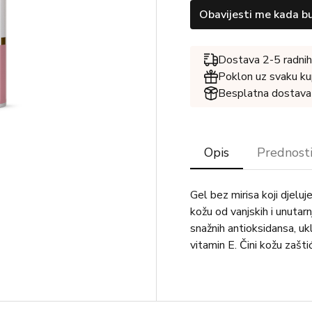
Obavijesti me kada b
Dostava 2-5 radnih
Poklon uz svaku ku
Besplatna dostava
Opis
Prednost
Gel bez mirisa koji djeluj
kožu od vanjskih i unutarn
snažnih antioksidansa, ukl
vitamin E. Čini kožu zašti