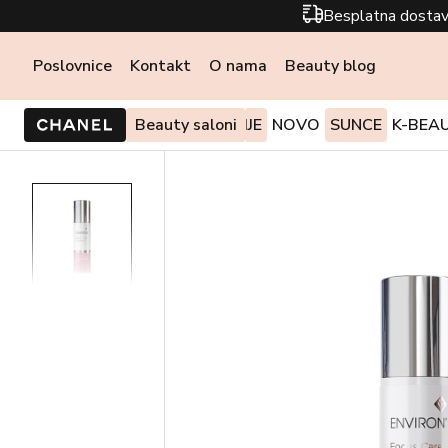
Besplatna dostav
Poslovnice
Kontakt
O nama
Beauty blog
PONUDE I AKCIJE
Beauty saloni
NOVO
SUNCE
K-BEA