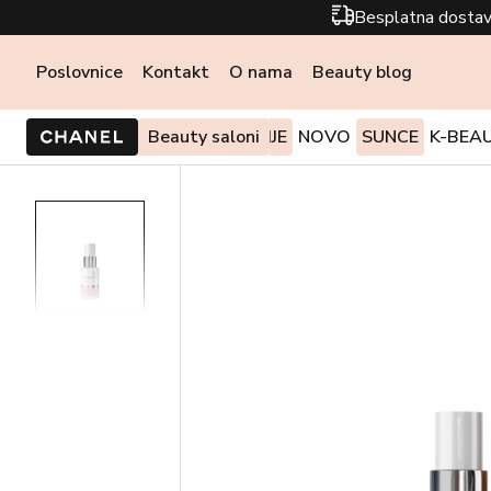
Besplatna dostav
Poslovnice
Kontakt
O nama
Beauty blog
PONUDE I AKCIJE
Beauty saloni
NOVO
SUNCE
K-BEA