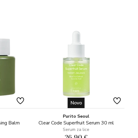
Novo
Purito Seoul
sing Balm
Clear Code Superfruit Serum 30 ml
Serum za lice
26,90 €