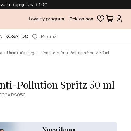
svaku kupnju iznad 10€
Loyalty program
Poklon bon
A
KOSA
DODACI
OUTLET
ca
Umirujuća njega
Complete Anti-Pollution Spritz 50 ml
ti-Pollution Spritz 50 ml
/FCCAPS050
Nova ikona