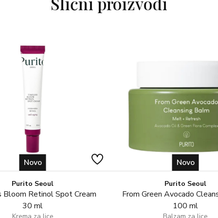
Slični proizvodi
Novo
Novo
Purito Seoul
Purito Seoul
 Bloom Retinol Spot Cream
From Green Avocado Clean
30 ml
100 ml
Krema za lice
Balzam za lice