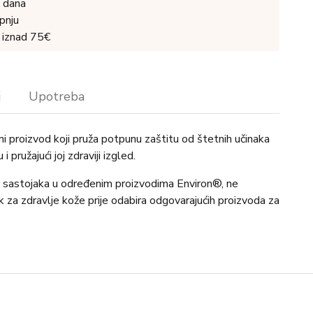
 dana
pnju
 iznad 75€
i
Upotreba
ačni proizvod koji pruža potpunu zaštitu od štetnih učinaka
i pružajući joj zdraviji izgled.
 sastojaka u određenim proizvodima Environ®, ne
ik za zdravlje kože prije odabira odgovarajućih proizvoda za