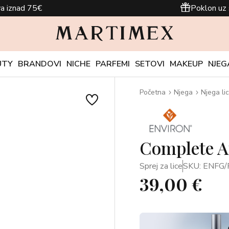
a iznad 75€
Poklon uz 
UTY
BRANDOVI
NICHE
PARFEMI
SETOVI
MAKEUP
NJEG
Početna
Njega
Njega li
Complete An
Sprej za lice
SKU: ENFG
39,00 €