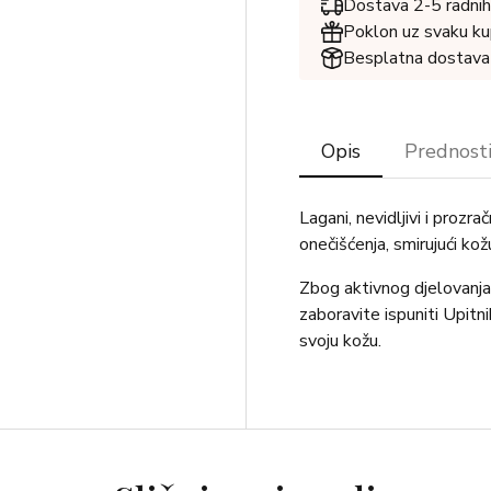
Dostava 2-5 radnih
Poklon uz svaku ku
Besplatna dostava
Opis
Prednost
Lagani, nevidljivi i prozr
onečišćenja, smirujući kožu 
Zbog aktivnog djelovanja
zaboravite ispuniti Upitn
svoju kožu.