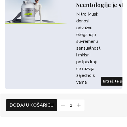
Scentologije je sti
Nitro Musk
donosi
odvažnu
eleganciju,
suvremenu
senzualnost
i mirisni
potpis koji
se razvija
zajedno s
Istražite po
vama.
DODAJ U KOŠARICU