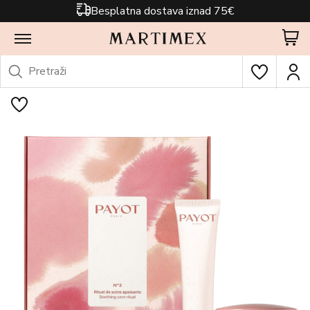
Besplatna dostava iznad 75€