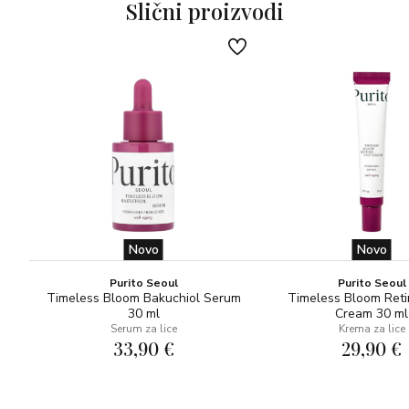
njegovanu i ojačanu kožu te opušten i svjež ten.
Slični proizvodi
Upotreba: Ujutro/navečer nakon čišćenja lica nanesite
ispod svog uobičajenog proizvoda za njegu kože. Za
svakodnevnu upotrebu ili kao tretman. Okrenite poklopac
u smjeru suprotnom od kazaljke na satu (otprilike ½
okreta), mehanizam za ispuštanje će se podići do vrha i
pipeta će se napuniti serumom. Nastavite okretati čep u
smjeru suprotnom od kazaljke na satu kako biste otvorili
bočicu. Serum se istiskuje iz pipete pritiskom na poklopac.
Za sve tipove kože.
Novo
Novo
Purito Seoul
Purito Seoul
Timeless Bloom Bakuchiol Serum
Timeless Bloom Reti
30 ml
Cream 30 ml
Serum za lice
Krema za lice
33,90 €
29,90 €