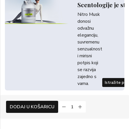
Scentologije je sti
Nitro Musk
donosi
odvažnu
eleganciju,
suvremenu
senzualnost
i mirisni
potpis koji
se razvija
zajedno s
Istražite po
vama.
DODAJ U KOŠARICU