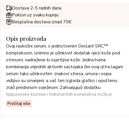
Dostava 2-5 radnih dana
Poklon uz svaku kupnju
Besplatna dostava iznad 75€
Opis proizvoda
Ovaj raskošni serum, s jedinstvenim Declaré SRC™
kompleksom, iznimno je učinkovit dodatak njezi kože pod
stresom, nadražene ili osjetljive kože. Jedinstvena
kombinacija vrijednih aktivnih sastojaka čini ovaj ultra lagani
serum tako učinkovitim: znakovi stresa, umora i osipa
vidljivo su smanjeni, a vaš ten izgleda glatko i opušteno,
zrači predivnom svježinom. Zahvaljujući dodatku
hijaluronske kiseline i hidratantnih kompleksa, koža je
zategnuta, čineći bore i područja opuštene kože manje
Pročitaj više
vidljivima. Istodobno, vrlo učinkoviti biljni ekstrakti jačaju
vlastitu zaštitnu funkciju kože, pomažući vašoj koži u borbi
protiv svakodnevnih čimbenika stresa. Za savršeno