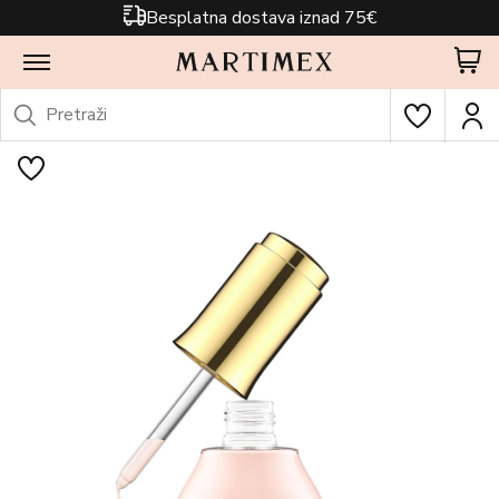
Besplatna dostava iznad 75€