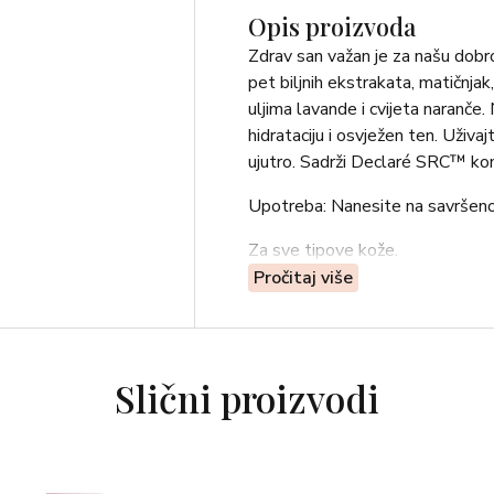
Opis proizvoda
Zdrav san važan je za našu dobr
pet biljnih ekstrakata, matičnjak
uljima lavande i cvijeta naranče.
hidrataciju i osvježen ten. Uživ
ujutro. Sadrži Declaré SRC™ ko
Upotreba: Nanesite na savršeno o
Za sve tipove kože.
Pročitaj više
Slični proizvodi