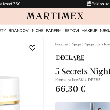
a iznad 75€
Poklon uz 
UTY
BRANDOVI
NICHE
PARFEMI
SETOVI
MAKEUP
NJEG
Početna
Njega
Njega lica
Nje
5 Secrets Nigh
Krema za lice
SKU: DE785
66,30 €