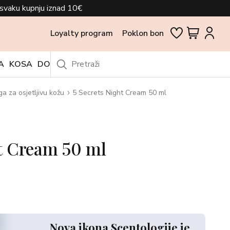
svaku kupnju iznad 10€
Loyalty program
Poklon bon
A
KOSA
DODACI
OUTLET
ga za osjetljivu kožu
5 Secrets Night Cream 50 ml
t Cream 50 ml
Nova ikona Scentologije je