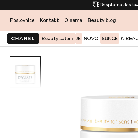
Besplatna dostav
Poslovnice
Kontakt
O nama
Beauty blog
PONUDE I AKCIJE
Beauty saloni
NOVO
SUNCE
K-BEA