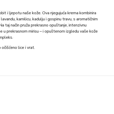
obit i ljepotu naše kože. Ova njegujuća krema kombinira
, lavandu, kamilicu, kadulju i gospinu travu, s aromatičnim
 Na taj način pruža prekrasno opuštanje, intenzivnu
ajte u prekrasnom mirisu – i opuštenom izgledu vaše kože
mpleks.
čišćeno lice i vrat.