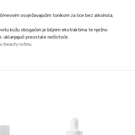
ncômeovim osvježavajućim tonikom za lice bez alkohola,
vitu kožu obogaćen je biljnim ekstraktima te nježno
, uklanjajući preostale nečistoće.
 beauty rutinu.