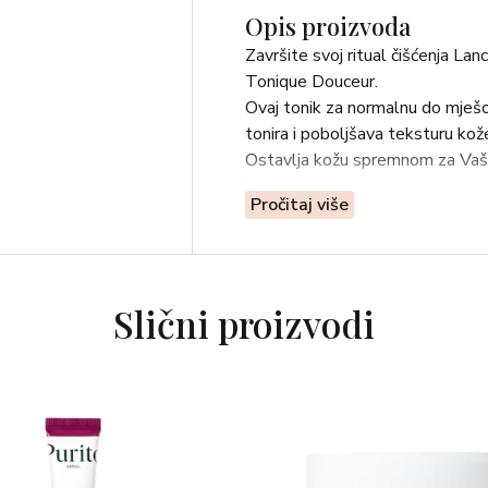
Opis proizvoda
Završite svoj ritual čišćenja La
Tonique Douceur.
Ovaj tonik za normalnu do mješo
tonira i poboljšava teksturu kože
Ostavlja kožu spremnom za Vašu
Pročitaj više
Slični proizvodi