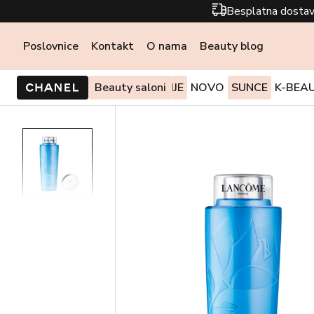
Besplatna dostav
Poslovnice
Kontakt
O nama
Beauty blog
PONUDE I AKCIJE
Beauty saloni
NOVO
SUNCE
K-BEA