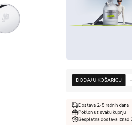
DODAJ U KOŠARICU
Dostava 2-5 radnih dana
Poklon uz svaku kupnju
Besplatna dostava iznad