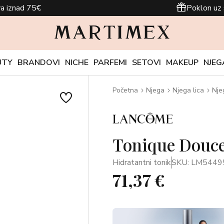
a iznad 75€
Poklon uz 
UTY
BRANDOVI
NICHE
PARFEMI
SETOVI
MAKEUP
NJEG
Početna
Njega
Njega lica
Nje
Tonique Douce
Hidratantni tonik
SKU: LM5449
71,37 €