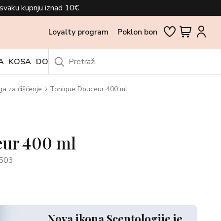
svaku kupnju iznad 10€
Loyalty program
Poklon bon
A
KOSA
DODACI
OUTLET
ga za čišćenje
Tonique Douceur 400 ml
ur 400 ml
503
Nova ikona Scentologije je