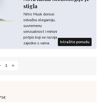
stigla
Nitro Musk donosi
odvažnu eleganciju,
suvremenu
senzualnost i mirisni
potpis koji se razvija
Istražite ponudu
zajedno s vama.
 75€