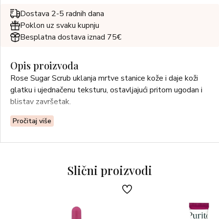
Dostava 2-5 radnih dana
Poklon uz svaku kupnju
Besplatna dostava iznad 75€
Opis proizvoda
Rose Sugar Scrub uklanja mrtve stanice kože i daje koži
glatku i ujednačenu teksturu, ostavljajući pritom ugodan i
blistav završetak.
Pročitaj više
Slični proizvodi