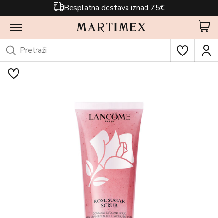
Besplatna dostava iznad 75€