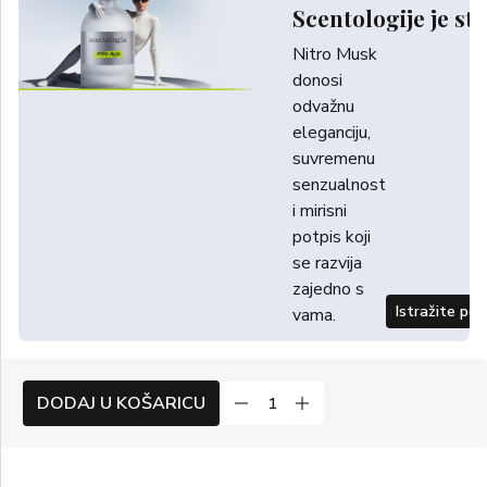
Scentologije je sti
Nitro Musk
donosi
odvažnu
eleganciju,
suvremenu
senzualnost
i mirisni
potpis koji
se razvija
zajedno s
Istražite po
vama.
DODAJ U KOŠARICU