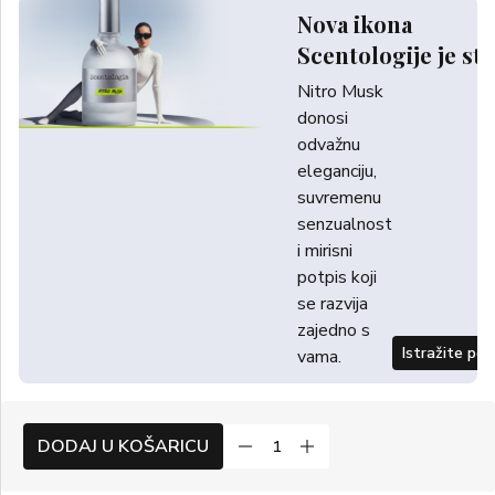
Nova ikona
Scentologije je sti
Nitro Musk
donosi
odvažnu
eleganciju,
suvremenu
senzualnost
i mirisni
potpis koji
se razvija
zajedno s
Istražite po
vama.
DODAJ U KOŠARICU