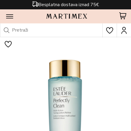
Besplatna dostava iznad 75€