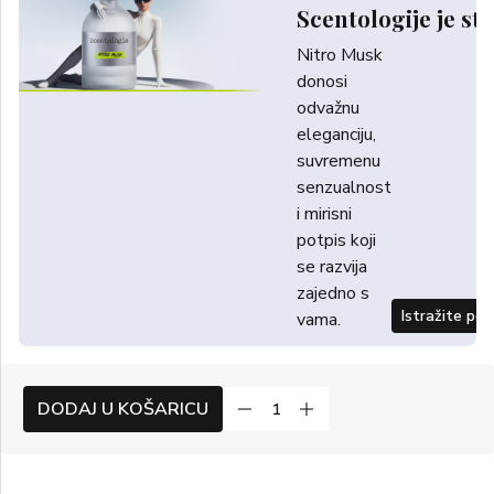
Scentologije je sti
Nitro Musk
donosi
odvažnu
eleganciju,
suvremenu
senzualnost
i mirisni
potpis koji
se razvija
zajedno s
Istražite po
vama.
DODAJ U KOŠARICU