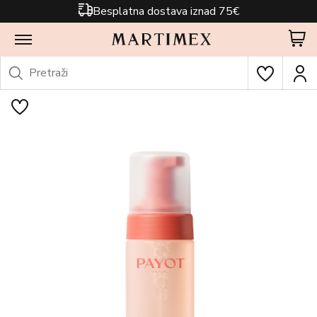
Besplatna dostava iznad 75€