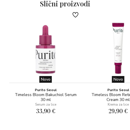
ispiranja*
Slični proizvodi
Koža je svježa, a ten blistav 100%*
*Test uporabe proveden na 20 volontera. Primjena 1 do 2
puta dnevno tijekom 4 tjedna.
96% sastojaka prirodnog porijekla, veganski proizvod.
Upute za upotrebu: Svakodnevno nanesite na vlažnu kožu,
umasirajte kružnim pokretima i isperite čistom vodom.
Novo
Novo
Purito Seoul
Purito Seoul
Timeless Bloom Bakuchiol Serum
Timeless Bloom Reti
30 ml
Cream 30 ml
Serum za lice
Krema za lice
33,90 €
29,90 €