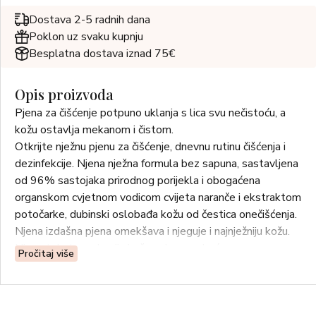
Dostava 2-5 radnih dana
Poklon uz svaku kupnju
Besplatna dostava iznad 75€
Opis proizvoda
Pjena za čišćenje potpuno uklanja s lica svu nečistoću, a
kožu ostavlja mekanom i čistom.
Otkrijte nježnu pjenu za čišćenje, dnevnu rutinu čišćenja i
dezinfekcije. Njena nježna formula bez sapuna, sastavljena
od 96% sastojaka prirodnog porijekla i obogaćena
organskom cvjetnom vodicom cvijeta naranče i ekstraktom
potočarke, dubinski oslobađa kožu od čestica onečišćenja.
Njena izdašna pjena omekšava i njeguje i najnježniju kožu.
Njena tekstura obavija kožu velom mekoće.
Pročitaj više
Učinkovito uklanja nečistoće 100%*
Otpušta čestice nečistoće 100%*
Ostavlja kožu mekom i podatnom čak i nakon 100%