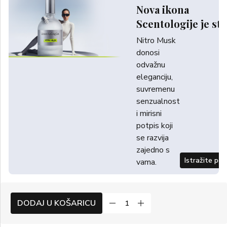
Nova ikona
Scentologije je sti
Nitro Musk
donosi
odvažnu
eleganciju,
suvremenu
senzualnost
i mirisni
potpis koji
se razvija
zajedno s
Istražite po
vama.
DODAJ U KOŠARICU