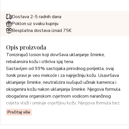
Dostava 2-5 radnih dana
Poklon uz svaku kupnju
Besplatna dostava iznad 75€
Opis proizvoda
Tonizirajući losion koji dovršava uklanjanje šminke,
rebalansira kožu i otkriva sjaj tena.
Sastavljen od 99% sastojaka prirodnog porijekla, ovaj
tonik pravi je veo mekoće i za najnježniju kožu. Usavršava
uklanjanje šminke, neutralizira isušujući učinak kamenca i
oksigenira kožu nakon uklanjanja šminke. Njegova formula
obogaćena organskom cvjetnom vodicom narančinog
cvijeta vlaži i umiruje osjetljivu kožu. Njegova formula bez
mirisa omogućuje nanošenje na oči i lice.
Pročitaj više
Neutralizira osjećaj zatezanja: 100%*
Koži vraća mekoću i gipkost: 100%*