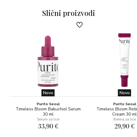
Osjećaj da koža ponovno diše: 100%*
*Testirano pod dermatološkom i oftalmološkom
Slični proizvodi
kontrolom
*Test upotrebe proveden na 20 dobrovoljaca. Primjena
jednom dnevno tijekom 4 tjedna. Testirano na panelu
osjetljive kože.
99% sastojaka prirodnog porijekla, veganski proizvod.
Upute za upotrebu: Raspršite po cijelom licu navečer
nakon skidanja šminke ili u bilo koje doba dana za trenutni
osjećaj svježine.
Novo
Novo
Purito Seoul
Purito Seoul
Timeless Bloom Bakuchiol Serum
Timeless Bloom Reti
30 ml
Cream 30 ml
Serum za lice
Krema za lice
33,90 €
29,90 €