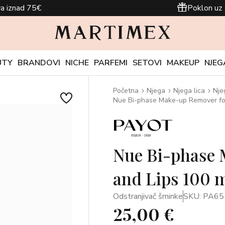
a iznad 75€
Poklon uz 
UTY
BRANDOVI
NICHE
PARFEMI
SETOVI
MAKEUP
NJEG
Početna
Njega
Njega lica
Nje
Nue Bi-phase Make-up Remover for
Nue Bi-phase 
and Lips 100 
Odstranjivač šminke
SKU: PA6
25,00 €