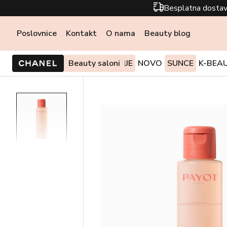
Besplatna dostav
Poslovnice
Kontakt
O nama
Beauty blog
PONUDE I AKCIJE
Beauty saloni
NOVO
SUNCE
K-BEA