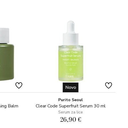
, uvijek od korijena trepavica prema vrhovima. Ne ispirati.
Novo
Purito Seoul
sing Balm
Clear Code Superfruit Serum 30 ml
Serum za lice
26,90 €