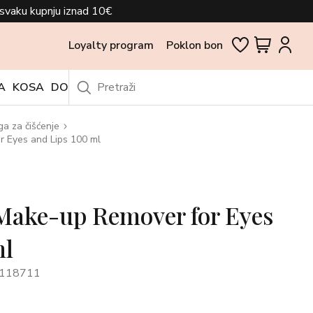
svaku kupnju iznad 10€
Loyalty program
Poklon bon
A
KOSA
DODACI
OUTLET
ga za čišćenje
 Eyes and Lips 100 ml
Make-up Remover for Eyes
ml
5118711