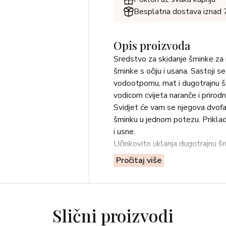
Besplatna dostava iznad
Opis proizvoda
Sredstvo za skidanje šminke za n
šminke s očiju i usana. Sastoji s
vodootpornu, mat i dugotrajnu
vodicom cvijeta naranče i prirod
Svidjet će vam se njegova dvofa
šminku u jednom potezu. Priklad
i usne.
Učinkovito uklanja dugotrajnu š
Uklanja šminku jednim pokretom
Pročitaj više
Ne peče za oči i ne oštećuje tr
Prikladno za osjetljive oči i o
*Test uporabe proveden na 20 v
99% sastojaka prirodnog porijek
Slični proizvodi
Upute za upotrebu: Dobro protre