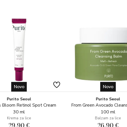
oko. Nježno prijeđite preko očiju
Novo
Novo
Purito Seoul
Purito Seoul
 Bloom Retinol Spot Cream
From Green Avocado Clean
30 ml
100 ml
Krema za lice
Balzam za lice
29,90 €
26,90 €