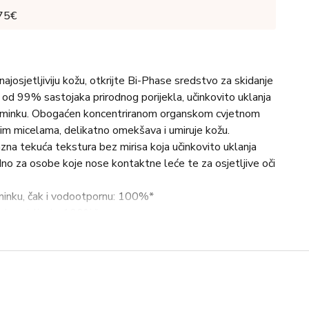
 75€
ajosjetljiviju kožu, otkrijte Bi-Phase sredstvo za skidanje
e od 99% sastojaka prirodnog porijekla, učinkovito uklanja
 šminku. Obogaćen koncentriranom organskom cvjetnom
nim micelama, delikatno omekšava i umiruje kožu.
zna tekuća tekstura bez mirisa koja učinkovito uklanja
no za osobe koje nose kontaktne leće te za osjetljive oči
minku, čak i vodootpornu: 100%*
 bez trljanja: 100%*
epavice: 100%*
sobe koje nose kontaktne leće: 100%*
olontera. Primjena 1 do 2 puta dnevno tijekom 4 tjedna.
la, veganski proizvod.
sti prije upotrebe. Stavite natopljenu blazinicu na svako