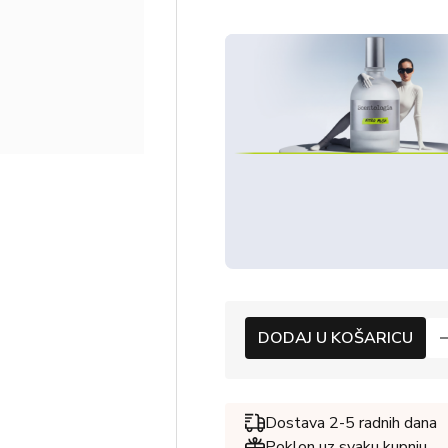
DODAJ U KOŠARICU
Dostava 2-5 radnih dana
Poklon uz svaku kupnju