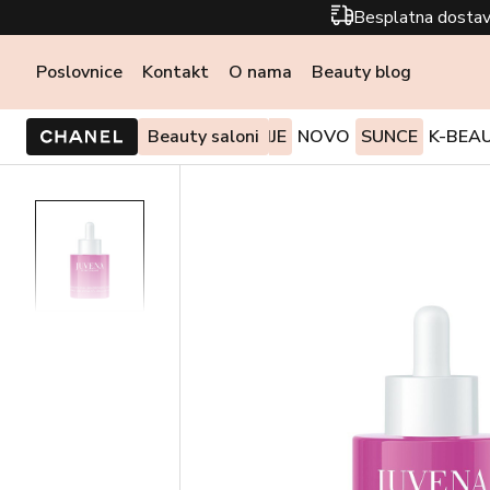
Besplatna dostav
Poslovnice
Kontakt
O nama
Beauty blog
PONUDE I AKCIJE
Beauty saloni
NOVO
SUNCE
K-BEA