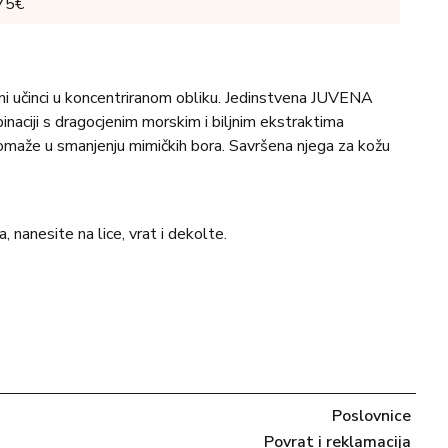
 75€
tni učinci u koncentriranom obliku. Jedinstvena JUVENA
naciji s dragocjenim morskim i biljnim ekstraktima
pomaže u smanjenju mimičkih bora. Savršena njega za kožu
, nanesite na lice, vrat i dekolte.
LYCOL, ALCOHOL, GLYCERIN, PENTYLENE GLYCOL,
HYDROGENATED CASTOR OIL, TRIDECETH-9,
 OLERACEA EXTRACT, PARFUM [FRAGRANCE],
UM PCA, CAPRYLYL GLYCOL, GLUCOSE,
IUM CHLORIDE, SODIUM PHOSPHATE,
Poslovnice
DIACETATE, PANTHENOL, SOLUBLE COLLAGEN,
CID, BENZOIC ACID, SORBIC ACID, 1,2-HEXANEDIOL,
Povrat i reklamacija