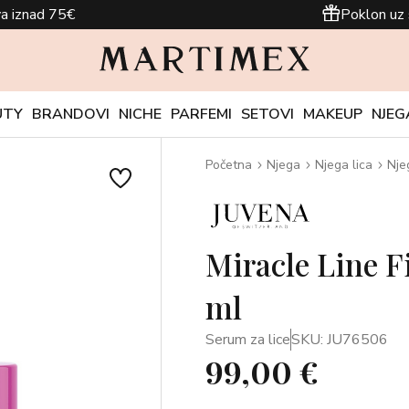
a iznad 75€
Poklon uz 
UTY
BRANDOVI
NICHE
PARFEMI
SETOVI
MAKEUP
NJEG
Početna
Njega
Njega lica
Nje
Miracle Line F
ml
Serum za lice
SKU: JU76506
99,00 €