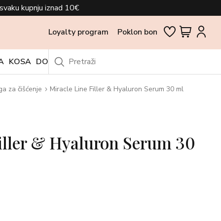
svaku kupnju iznad 10€
Loyalty program
Poklon bon
A
KOSA
DODACI
OUTLET
ga za čišćenje
Miracle Line Filler & Hyaluron Serum 30 ml
iller & Hyaluron Serum 30