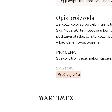
Besplatna dostava iznad
Opis proizvoda
Za kožu kojoj su potrebni trenu
SkinNova SC tehnologija u kombi
podržava glatku, čvrstu kožu i 
– kao da je novostvorena.
PRIMJENA:
Svako jutro i večer nakon čišćenja
SASTOJCI:
AQUA [WATER], BUTYLENE G
Pročitaj više
PHENOXYETHANOL, PEG-40 
TAPIOCA STARCH, ACMELLA
SODIUM HYALURONATE, SODI
POTASSIUM CHLORIDE, SOD
TETRASODIUM GLUTAMATE 
PROPYLENE GLYCOL, CITRIC A