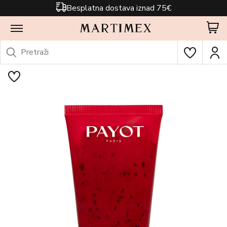
Besplatna dostava iznad 75€