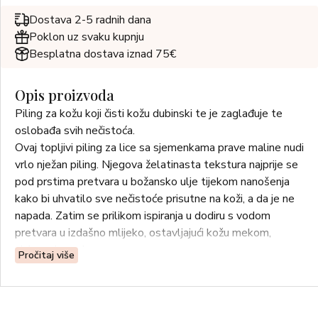
Dostava 2-5 radnih dana
Poklon uz svaku kupnju
Besplatna dostava iznad 75€
Opis proizvoda
Piling za kožu koji čisti kožu dubinski te je zaglađuje te
oslobađa svih nečistoća.
Ovaj topljivi piling za lice sa sjemenkama prave maline nudi
vrlo nježan piling. Njegova želatinasta tekstura najprije se
pod prstima pretvara u božansko ulje tijekom nanošenja
kako bi uhvatilo sve nečistoće prisutne na koži, a da je ne
napada. Zatim se prilikom ispiranja u dodiru s vodom
pretvara u izdašno mlijeko, ostavljajući kožu mekom,
sjajnom i ugodnom.
Pročitaj više
Njegova inovativna, transformativna i ultra-senzorna
tekstura razvijena je po narudžbi kako bi pratila piling
tijekom svih njegovih faza, eliminirajući na taj način