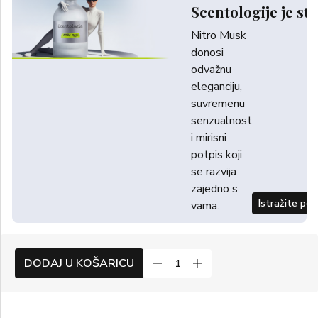
Scentologije je sti
Nitro Musk
donosi
odvažnu
eleganciju,
suvremenu
senzualnost
i mirisni
potpis koji
se razvija
zajedno s
Istražite po
vama.
DODAJ U KOŠARICU