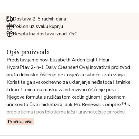
Dostava 2-5 radnih dana
Poklon uz svaku kupnju
Besplatna dostava iznad 75€
Opis proizvoda
Predstavljamo novi Elizabeth Arden Eight Hour
HydraPlay 2-in-1 Daily Cleanser! Ovaj inovativni proizvod
pruža dubinsko čišćenje bez osjećaja suhoće i zatezanja.
Koristite ga svakodnevno za uklanjanje nečistoća i šminke,
ili kao 1-minutnu masku za intenzivno čišćenje pora.
Njegova formula s ružičastom kaolin glinom i glicerinom
učinkovito čisti i hidratizira, dok ProRenewal Complex™ s
probioticima i postbioticima jača i uravnotežuje prirodnu
barijeru kože. Vaša koža će biti čista, osvježena i ugodnog
Pročitaj više
osječaja. Idealno za sve tipove kože. Nekomedogeno.
Veganski proizvod.