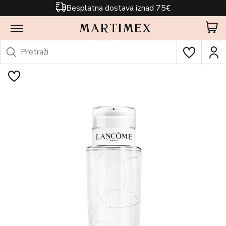
Besplatna dostava iznad 75€