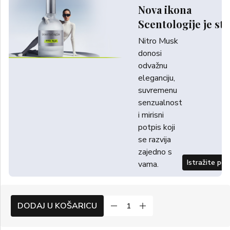
Nova ikona
Scentologije je sti
Nitro Musk
donosi
odvažnu
eleganciju,
suvremenu
senzualnost
i mirisni
potpis koji
se razvija
zajedno s
Istražite po
vama.
DODAJ U KOŠARICU