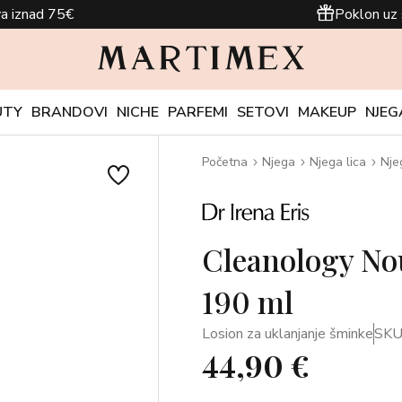
a iznad 75€
Poklon uz 
UTY
BRANDOVI
NICHE
PARFEMI
SETOVI
MAKEUP
NJEG
Početna
Njega
Njega lica
Nje
Cleanology No
190 ml
Losion za uklanjanje šminke
SKU
44,90 €