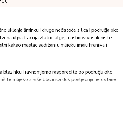
 75€
no uklanja šminku i druge nečistoće s lica i područja oko
instvena uljna frakcija zlatne alge, maslinov vosak niske
ni kakao maslac sadržani u mlijeku imaju hranjiva i
a blazinicu i ravnomjerno rasporedite po području oko
obrišite mlijeko s više blazinica dok posljednja ne ostane
iglyceride, Paraffinum Liquidum (Mineral Oil), Glycerin,
Parkii (Shea) Butter, C12-20 Alkyl Glucoside, Cetyl
ate, Sodium Acrylate/Sodium Acryloyldimethyl Taurate
rogenated Olive Oil Decyl Esters, PEG-7 Glyceryl
lysorbate 80, Sorbitan Oleate, Laminaria Ochroleuca