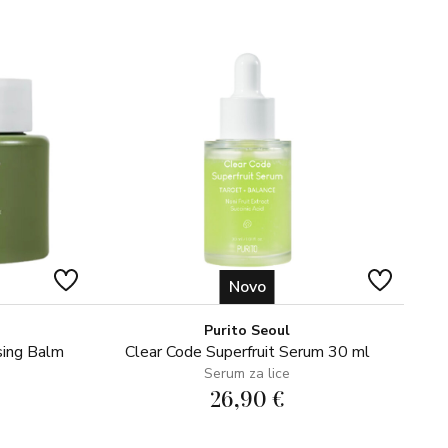
tract, Phenoxyethanol, Methylparaben.
Novo
Purito Seoul
sing Balm
Clear Code Superfruit Serum 30 ml
Serum za lice
26,90 €