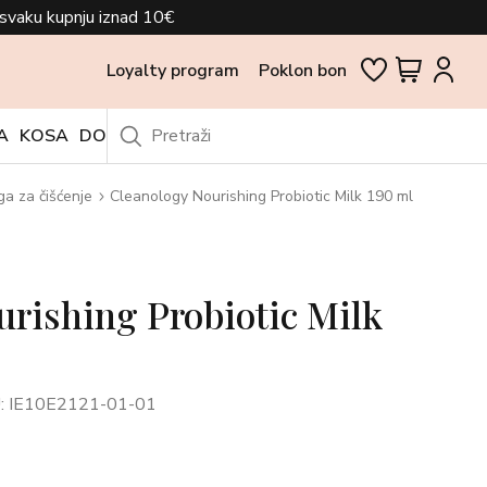
svaku kupnju iznad 10€
Loyalty program
Poklon bon
A
KOSA
DODACI
OUTLET
ga za čišćenje
Cleanology Nourishing Probiotic Milk 190 ml
urishing Probiotic Milk
: IE10E2121-01-01