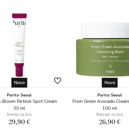
Extract, Hydrolyzed Linseed Ex
Novo
Novo
Purito Seoul
Purito Seoul
 Bloom Retinol Spot Cream
From Green Avocado Clean
30 ml
100 ml
Krema za lice
Balzam za lice
29,90 €
26,90 €