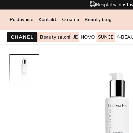
Besplatna dostav
Poslovnice
Kontakt
O nama
Beauty blog
PONUDE I AKCIJE
Beauty saloni
NOVO
SUNCE
K-BEA