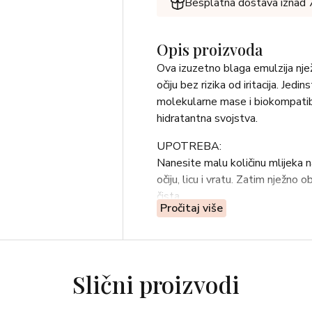
Besplatna dostava iznad
Opis proizvoda
Ova izuzetno blaga emulzija njež
očiju bez rizika od iritacija. Jed
molekularne mase i biokompatibil
hidratantna svojstva.
UPOTREBA:
Nanesite malu količinu mlijeka n
očiju, licu i vratu. Zatim nježno 
čista.
Pročitaj više
SASTOJCI:
Aqua (Water), Caprylic/Capric Tr
C14-22 Alcohol, Butyrospermum 
Alcohol, Polymethyl Methacryl
Slični proizvodi
Copolymer, Isohexadecane, Hyd
Cocoate, Ethylhexylglycerin, Po