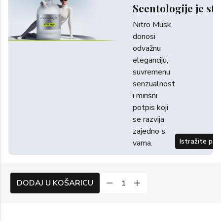
Scentologije je sti
Nitro Musk
donosi
odvažnu
eleganciju,
suvremenu
senzualnost
i mirisni
potpis koji
se razvija
zajedno s
Istražite po
vama.
DODAJ U KOŠARICU