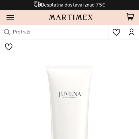
Besplatna dostava iznad 75€