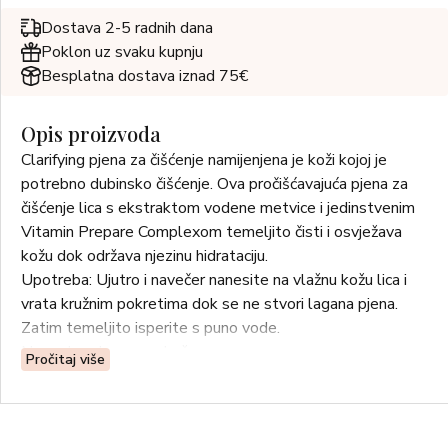
Dostava 2-5 radnih dana
Poklon uz svaku kupnju
Besplatna dostava iznad 75€
Opis proizvoda
Clarifying pjena za čišćenje namijenjena je koži kojoj je
potrebno dubinsko čišćenje. Ova pročišćavajuća pjena za
čišćenje lica s ekstraktom vodene metvice i jedinstvenim
Vitamin Prepare Complexom temeljito čisti i osvježava
kožu dok održava njezinu hidrataciju.
Upotreba: Ujutro i navečer nanesite na vlažnu kožu lica i
vrata kružnim pokretima dok se ne stvori lagana pjena.
Zatim temeljito isperite s puno vode.
Normalna do masna koža
Pročitaj više