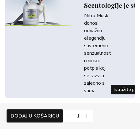
Scentologije je sti
Nitro Musk
donosi
odvažnu
eleganciju,
suvremenu
senzualnost
i mirisni
potpis koji
se razvija
zajedno s
Istražite po
vama.
DODAJ U KOŠARICU