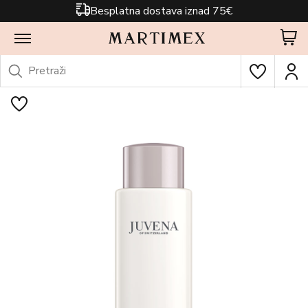
Besplatna dostava iznad 75€