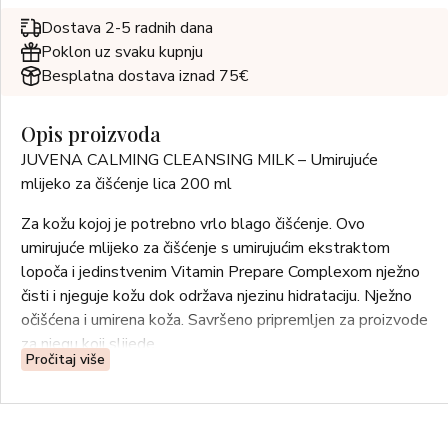
Dostava 2-5 radnih dana
Poklon uz svaku kupnju
Besplatna dostava iznad 75€
Opis proizvoda
JUVENA CALMING CLEANSING MILK – Umirujuće
mlijeko za čišćenje lica 200 ml
Za kožu kojoj je potrebno vrlo blago čišćenje. Ovo
umirujuće mlijeko za čišćenje s umirujućim ekstraktom
lopoča i jedinstvenim Vitamin Prepare Complexom nježno
čisti i njeguje kožu dok održava njezinu hidrataciju. Nježno
očišćena i umirena koža. Savršeno pripremljen za proizvode
za njegu koji slijede.
Pročitaj više
Upotreba: Svako jutro i večer kružnim pokretima nanesite
na lice i vrat. Uklonite vodom ili blazinicom.