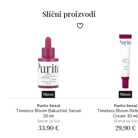
SASTOJCI:
Slični proizvodi
AQUA [WATER], PARAFFINUM LIQUIDUM (MINERAL
OIL) , ISOHEXADECANE, DICAPRYLYL ETHER,
BUTYLENE GLYCOL, GLYCERIN, PHENETHYL
ALCOHOL, LEVULINIC ACID, PANTHENOL, SODIUM
LEVULINATE, PARFUM [FRAGRANCE], SODIUM
HYALURONATE, DISODIUM EDTA, SODIUM
HYDROXIDE, CI 16035 [RED 4] 010524••
(Ref 00329/240032905_FL)
Novo
Novo
Purito Seoul
Purito Seoul
Timeless Bloom Bakuchiol Serum
Timeless Bloom Reti
30 ml
Cream 30 ml
Serum za lice
Krema za lice
33,90 €
29,90 €