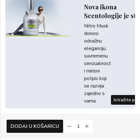
Nova ikona
Scentologije je sti
Nitro Musk
donosi
odvažnu
eleganciju,
suvremenu
senzualnost
i mirisni
potpis koji
se razvija
zajedno s
Istražite po
vama.
DODAJ U KOŠARICU