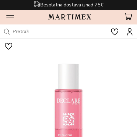
Besplatna dostava iznad 75€