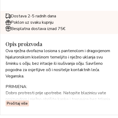
Dostava 2-5 radnih dana
Poklon uz svaku kupnju
Besplatna dostava iznad 75€
Opis proizvoda
Ova nježna dvofazna losiona s pantenolom i dragocjenom
hijaluronskom kiselinom temeljito i nježno uklanja svu
šminku s očiju, bez iritacije ili isušivanja očiju. Savršeno
pogodna za osjetljive oči i nositelje kontaktnih leća.
Veganska.
PRIMJENA:
Dobro protresti prije upotrebe. Natopite blazinicu vate
proizvodom i nježno obrišite kapke i trepavice bez trljanja.
Pročitaj više
Koristite zasebnu blazinicu vate za svako oko. Nije
potrebno ispirati.