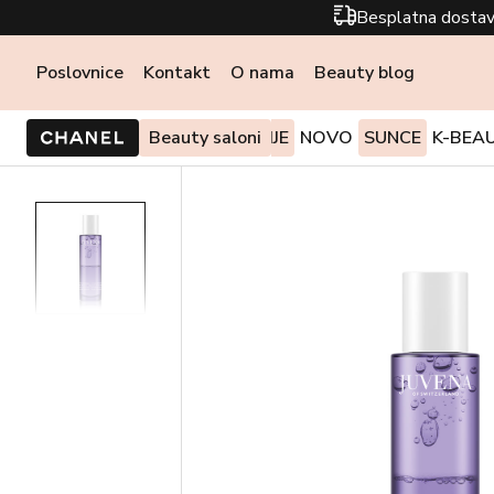
Besplatna dostav
Poslovnice
Kontakt
O nama
Beauty blog
PONUDE I AKCIJE
Beauty saloni
NOVO
SUNCE
K-BEA