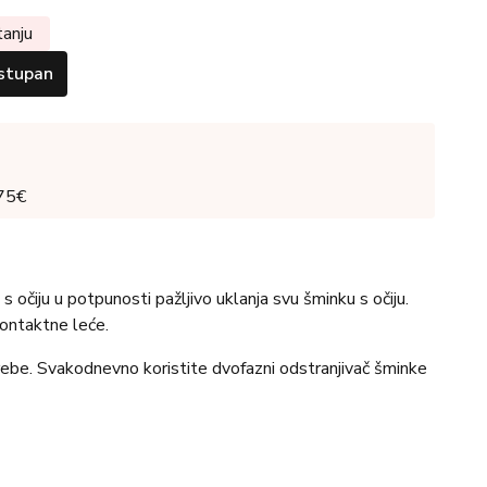
tanju
stupan
 75€
s očiju u potpunosti pažljivo uklanja svu šminku s očiju.
ontaktne leće.
rebe. Svakodnevno koristite dvofazni odstranjivač šminke