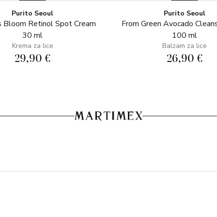
Purito Seoul
Purito Seoul
 Bloom Retinol Spot Cream
From Green Avocado Clean
30 ml
100 ml
Krema za lice
Balzam za lice
29,90 €
26,90 €