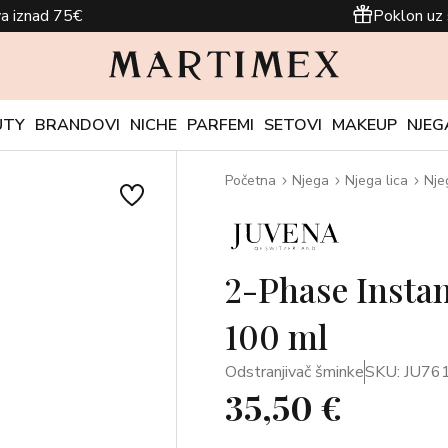
a iznad 75€
Poklon uz 
UTY
BRANDOVI
NICHE
PARFEMI
SETOVI
MAKEUP
NJEG
Početna
Njega
Njega lica
Nje
2-Phase Insta
100 ml
Odstranjivač šminke
SKU: JU76
35,50 €