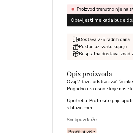
Proizvod trenutno nije na s
Obavijesti me kada bude do
Dostava 2-5 radnih dana
Poklon uz svaku kupnju
Besplatna dostava iznad
Opis proizvoda
Ovaj 2-fazni odstranjivač šminke 
Pogodno i za osobe koje nose k
Upotreba: Protresite prije upot
s blazinicom.
Svi tipovi kože.
Pročitaj više