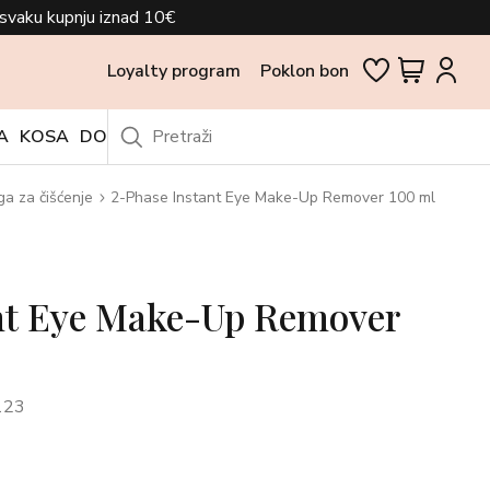
svaku kupnju iznad 10€
Loyalty program
Poklon bon
A
KOSA
DODACI
OUTLET
ga za čišćenje
2-Phase Instant Eye Make-Up Remover 100 ml
nt Eye Make-Up Remover
123