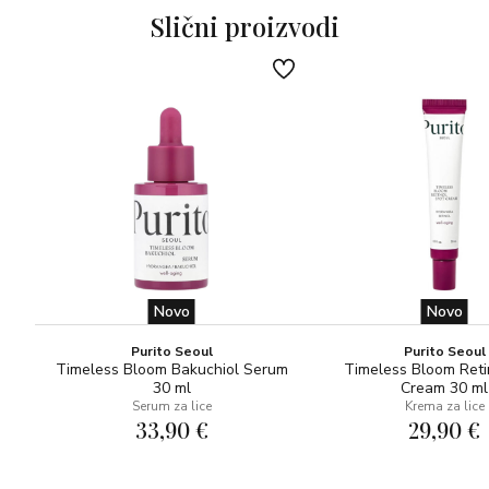
• Pomaže usporiti nastanak vidljivih znakova starenja
Slični proizvodi
Fade Serum nanesite Mela-Even Cream na cijelo lice i
kože.
vrat ili izravno na područja na kojima je prisutna
neujednačenost tena. Upotrebljavajte ujutro i navečer.
3. Zatim nanesite preporučeni Environov hidracijski
proizvod s vitaminom A.
Novo
Novo
Purito Seoul
Purito Seoul
Timeless Bloom Bakuchiol Serum
Timeless Bloom Reti
30 ml
Cream 30 ml
Serum za lice
Krema za lice
33,90 €
29,90 €