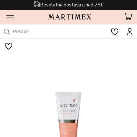
Besplatna dostava iznad 75€