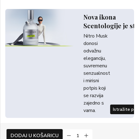
Nova ikona
Scentologije je sti
Nitro Musk
donosi
odvažnu
eleganciju,
suvremenu
senzualnost
i mirisni
potpis koji
se razvija
zajedno s
Istražite po
vama.
DODAJ U KOŠARICU