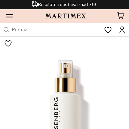
Besplatna dostava iznad 75€