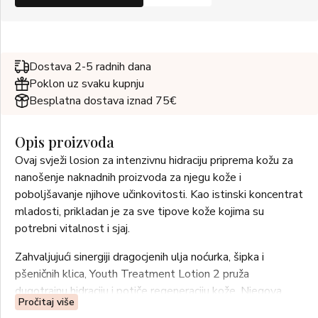
Dostava 2-5 radnih dana
Poklon uz svaku kupnju
Besplatna dostava iznad 75€
Opis proizvoda
Ovaj svježi losion za intenzivnu hidraciju priprema kožu za
nanošenje naknadnih proizvoda za njegu kože i
poboljšavanje njihove učinkovitosti. Kao istinski koncentrat
mladosti, prikladan je za sve tipove kože kojima su
potrebni vitalnost i sjaj.
Zahvaljujući sinergiji dragocjenih ulja noćurka, šipka i
pšeničnih klica, Youth Treatment Lotion 2 pruža
dugotrajnu hidraciju i potiče regeneraciju kože. Njegova
Pročitaj više
lagana tekstura omogućuje trenutačno upijanje biosfera s