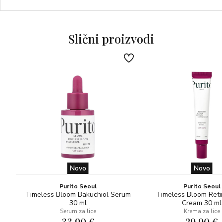
vitaminom E, koje se otapaju u kožu te dubinski pružaju
svoje koristi. Njegovo regenerirajuće djelovanje pojačava
Trio-Molecular® Formula sa svojstvima protiv starenja za
Slični proizvodi
naočigled mlađu kožu.
Novo
Novo
Purito Seoul
Purito Seoul
Timeless Bloom Bakuchiol Serum
Timeless Bloom Reti
30 ml
Cream 30 ml
Serum za lice
Krema za lice
33,90 €
29,90 €