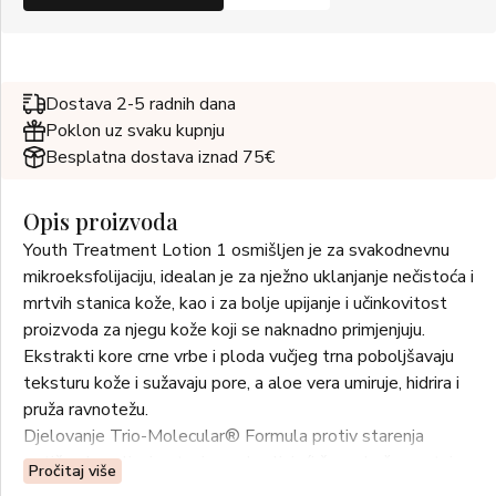
Dostava 2-5 radnih dana
Poklon uz svaku kupnju
Besplatna dostava iznad 75€
Opis proizvoda
Youth Treatment Lotion 1 osmišljen je za svakodnevnu
mikroeksfolijaciju, idealan je za nježno uklanjanje nečistoća i
mrtvih stanica kože, kao i za bolje upijanje i učinkovitost
proizvoda za njegu kože koji se naknadno primjenjuju.
Ekstrakti kore crne vrbe i ploda vučjeg trna poboljšavaju
teksturu kože i sužavaju pore, a aloe vera umiruje, hidrira i
pruža ravnotežu.
Djelovanje Trio-Molecular® Formula protiv starenja
potiče obnavljanje stanica, zahvaljujući čemu koža postaje
Pročitaj više
naočigled glađa i revitalizirana te je spremna za sve