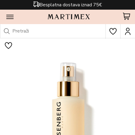
Besplatna dostava iznad 75€