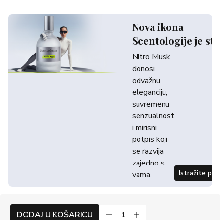
Nova ikona
Scentologije je sti
Nitro Musk
donosi
odvažnu
eleganciju,
suvremenu
senzualnost
i mirisni
potpis koji
se razvija
zajedno s
Istražite po
vama.
DODAJ U KOŠARICU