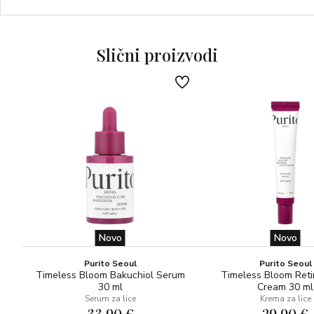
prednosti rutine za njegu kože.
Slični proizvodi
Novo
Novo
Purito Seoul
Purito Seoul
Timeless Bloom Bakuchiol Serum
Timeless Bloom Reti
30 ml
Cream 30 ml
Serum za lice
Krema za lice
33,90 €
29,90 €