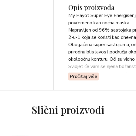
Opis proizvoda
My Payot Super Eye Energiser je 
povremeno kao noćna maska.
Napravljen od 96% sastojaka pri
2-u-1 koja se koristi kao dnevna
Obogaćena super sastojcima, org
prirodnu blistavost područja oko
okoloočnu konturu. Oči su vidno s
Svidjet će vam se njena božanst
balzama i topi se na koži nakon 
Pročitaj više
Oči su vidljivo osvježene i pune
Ujutro oči izgledaju svježije i 
Prirodna blistavost područja oko
Kontura oko očiju je hidratizira
Slični proizvodi
*Test korištenja proveden na 30
dnevna njega ili dva puta tjedn
96% sastojaka prirodnog porijek
Upute za upotrebu: Nanesite ujut