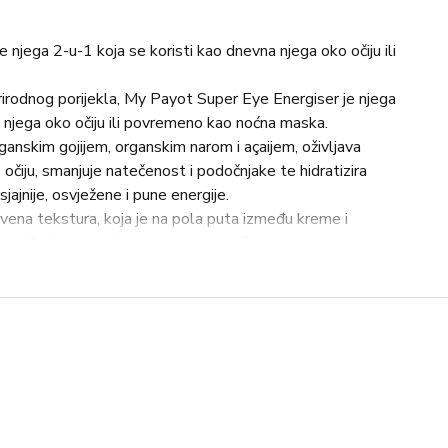
njega 2-u-1 koja se koristi kao dnevna njega oko očiju ili
rodnog porijekla, My Payot Super Eye Energiser je njega
 njega oko očiju ili povremeno kao noćna maska.
anskim gojijem, organskim narom i açaijem, oživljava
 očiju, smanjuje natečenost i podočnjake te hidratizira
jajnije, osvježene i pune energije.
vena tekstura, koja je na pola puta između kreme i
nanošenja za prekrasno istaknute oči.
 energije 100%*
odmornije 100%*
 očiju oživljena je 100%*
na 93%*
 dobrovoljaca. Primjenjuje se dva puta dnevno kao
o kao maska za spavanje tijekom 4 tjedna.
la, veganski proizvod.
ro i navečer kao njegu područja oko očiju ili kao masku za