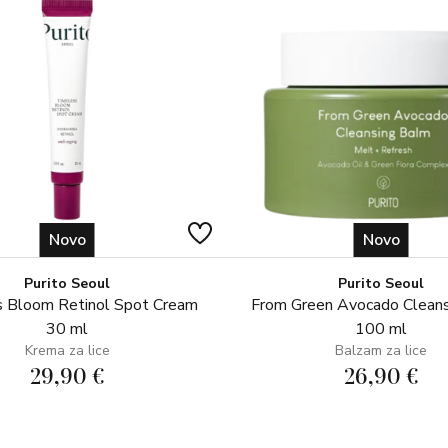
spavanje u debljem sloju da djelu
Novo
Novo
Purito Seoul
Purito Seoul
 Bloom Retinol Spot Cream
From Green Avocado Clean
30 ml
100 ml
Krema za lice
Balzam za lice
29,90 €
26,90 €