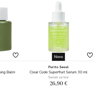
je cijelu noć.
Novo
Purito Seoul
sing Balm
Clear Code Superfruit Serum 30 ml
Serum za lice
26,90 €