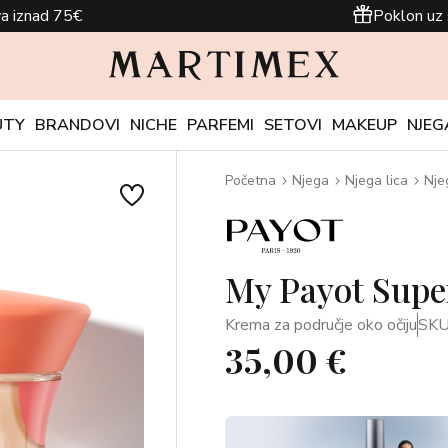
a iznad 75€
Poklon uz 
UTY
BRANDOVI
NICHE
PARFEMI
SETOVI
MAKEUP
NJEG
Početna
Njega
Njega lica
Nje
My Payot Supe
Krema za područje oko očiju
SKU
35,00 €