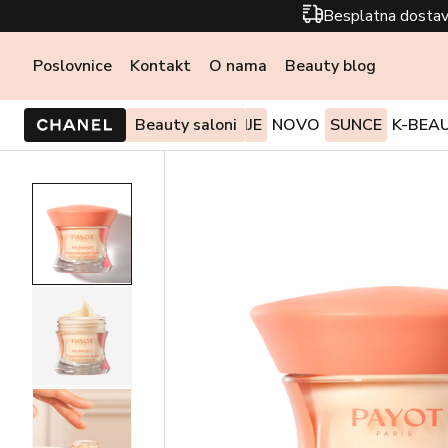
Besplatna dostav
Poslovnice
Kontakt
O nama
Beauty blog
PONUDE I AKCIJE
Beauty saloni
NOVO
SUNCE
K-BEA