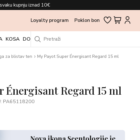
svaku kupnju iznad 10€
Loyalty program
Poklon bon
A
KOSA
DODACI
OUTLET
ga za blistav ten
My Payot Super Énergisant Regard 15 ml
r Énergisant Regard 15 ml
: PA65118200
Nova ikona Scentologije je