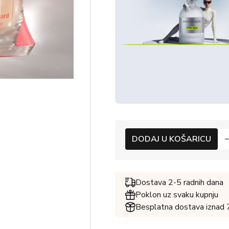
DODAJ U KOŠARICU
Dostava 2-5 radnih dana
Poklon uz svaku kupnju
Besplatna dostava iznad