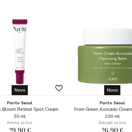
Flower Extract, Glucose, Palmit
Hydroxyacetophenone, Tocopher
Cetearyl Glucoside, Sodium Car
Phytate, Cellulose, Ethylhexylg
Potassium Sorbate, Benzyl Alc
Novo
Novo
Purito Seoul
Purito Seoul
 Bloom Retinol Spot Cream
From Green Avocado Clean
30 ml
100 ml
Krema za lice
Balzam za lice
29,90 €
26,90 €