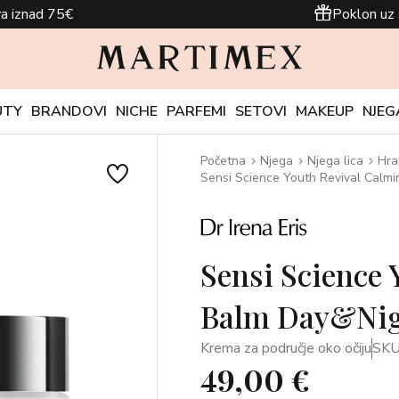
a iznad 75€
Poklon uz 
UTY
BRANDOVI
NICHE
PARFEMI
SETOVI
MAKEUP
NJEG
Početna
Njega
Njega lica
Hra
Sensi Science Youth Revival Calm
Sensi Science 
Balm Day&Nig
Krema za područje oko očiju
SKU
49,00 €