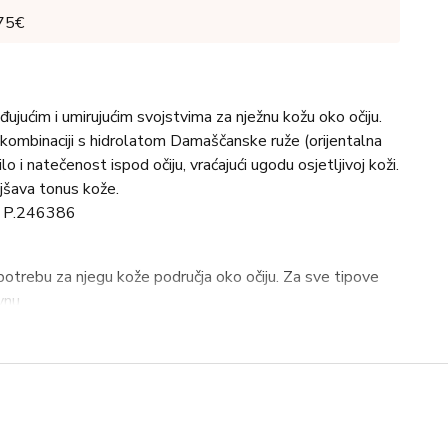
 75€
jućim i umirujućim svojstvima za nježnu kožu oko očiju.
ombinaciji s hidrolatom Damaščanske ruže (orijentalna
o i natečenost ispod očiju, vraćajući ugodu osjetljivoj koži.
jšava tonus kože.
r. P.246386
trebu za njegu kože područja oko očiju. Za sve tipove
vnu.
lower Water, Glycerin, Isopropyl Isostearate, Cetearyl
isostearate, Undecane, Shea Butter Ethyl Esters, Oryza
 Soja (Soybean) Seed Extract, Ascorbyl Tetraisopalmitate,
le) Flower Extract, Lonicera Japonica (Honeysuckle)