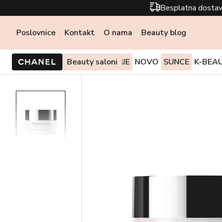
Besplatna dostav
Poslovnice
Kontakt
O nama
Beauty blog
PONUDE I AKCIJE
Beauty saloni
NOVO
SUNCE
K-BEA