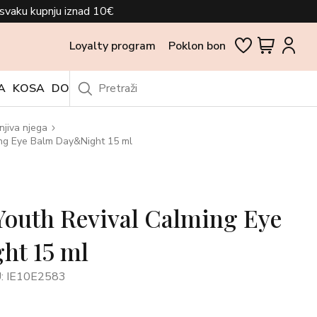
svaku kupnju iznad 10€
Loyalty program
Poklon bon
A
KOSA
DODACI
OUTLET
njiva njega
ing Eye Balm Day&Night 15 ml
Youth Revival Calming Eye
ht 15 ml
: IE10E2583