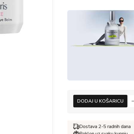
DODAJ U KOŠARICU
Dostava 2-5 radnih dana
Poklon uz svaku kupnju