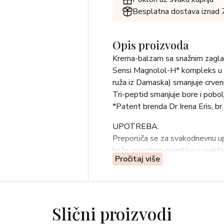
Besplatna dostava iznad
Opis proizvoda
Krema-balzam sa snažnim zaglađu
Sensi Magnolol-H* kompleks u k
ruža iz Damaska) smanjuje crvenil
Tri-peptid smanjuje bore i pobol
*Patent brenda Dr Irena Eris, b
UPOTREBA:
Preporuča se za svakodnevnu upo
kože, posebno osjetljivu i reakti
Pročitaj više
SASTOJCI:
Aqua (Water), Rosa Damascena F
Alcohol, Pentaerythrityl Tetra
Sativa (Rice) Bran Oil, Glycine
Slični proizvodi
Lonicera Caprifolium (Honeysuck