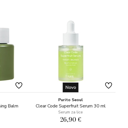
oyl Tripeptide-5, Lecithin, Ceramide NG,
yl Acetate, Honokiol, Magnolol, Tocopherol, Tridecane,
bomer, Potassium Cetyl Phosphate, Citric Acid, Sodium
lycerin, Hydroxyethylcellulose, Silica, Sodium Benzoate,
ohol
Novo
Purito Seoul
sing Balm
Clear Code Superfruit Serum 30 ml
Serum za lice
26,90 €