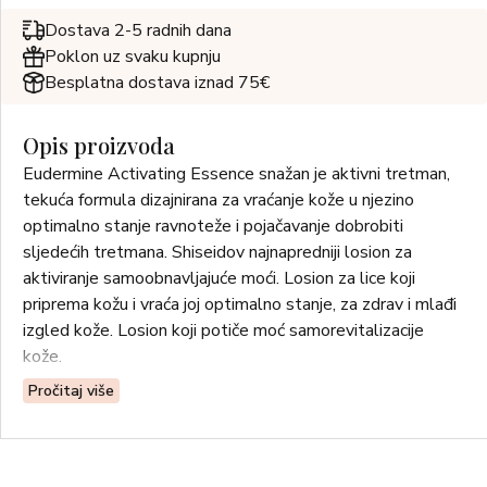
Dostava 2-5 radnih dana
Poklon uz svaku kupnju
Besplatna dostava iznad 75€
Opis proizvoda
Eudermine Activating Essence snažan je aktivni tretman,
tekuća formula dizajnirana za vraćanje kože u njezino
optimalno stanje ravnoteže i pojačavanje dobrobiti
sljedećih tretmana. Shiseidov najnapredniji losion za
aktiviranje samoobnavljajuće moći. Losion za lice koji
priprema kožu i vraća joj optimalno stanje, za zdrav i mlađi
izgled kože. Losion koji potiče moć samorevitalizacije
kože.
Pročitaj više