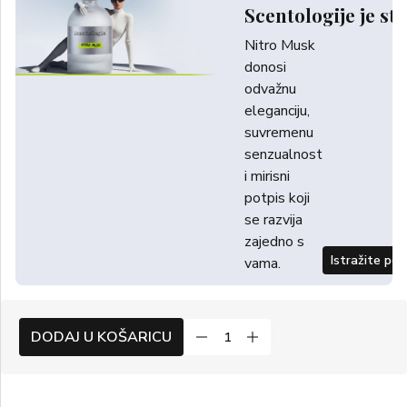
Scentologije je sti
Nitro Musk
donosi
odvažnu
eleganciju,
suvremenu
senzualnost
i mirisni
potpis koji
se razvija
zajedno s
Istražite po
vama.
DODAJ U KOŠARICU