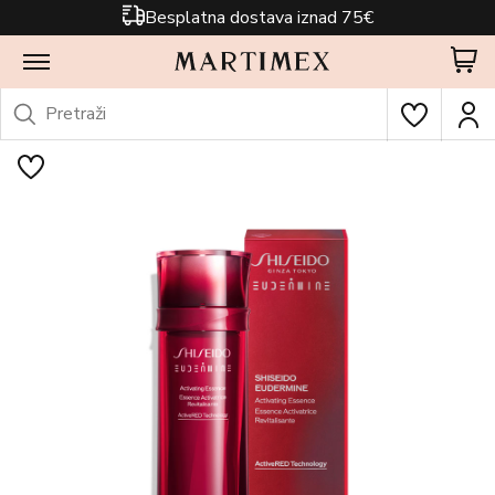
Besplatna dostava iznad 75€