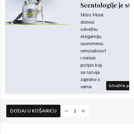
Scentologije je sti
Nitro Musk
donosi
odvažnu
eleganciju,
suvremenu
senzualnost
i mirisni
potpis koji
se razvija
zajedno s
Istražite po
vama.
DODAJ U KOŠARICU