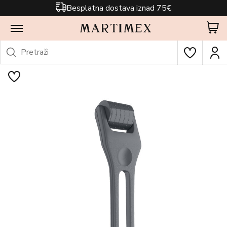
Besplatna dostava iznad 75€