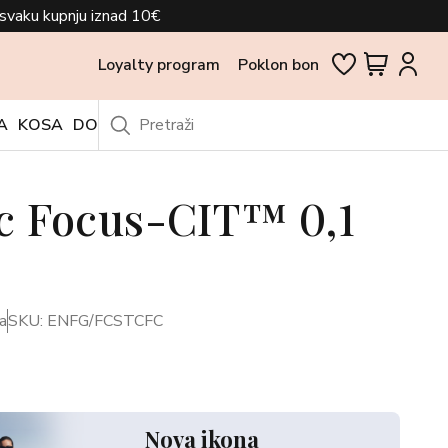
svaku kupnju iznad 10€
Loyalty program
Poklon bon
A
KOSA
DODACI
OUTLET
c Focus-CIT™ 0,1
a
SKU: ENFG/FCSTCFC
Nova ikona