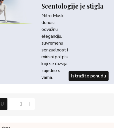
Scentologije je stigla
Nitro Musk
donosi
odvažnu
eleganciju,
suvremenu
senzualnost i
mirisni potpis
koji se razvija
zajedno s
Istražite ponudu
vama.
CU