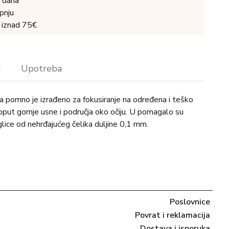
 dana
pnju
 iznad 75€
i
Upotreba
 pomno je izrađeno za fokusiranje na određena i teško
oput gornje usne i područja oko očiju. U pomagalo su
lice od nehrđajućeg čelika duljine 0,1 mm.
Poslovnice
Povrat i reklamacija
Dostava i isporuka