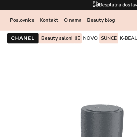
Besplatna dostav
Poslovnice
Kontakt
O nama
Beauty blog
PONUDE I AKCIJE
Beauty saloni
NOVO
SUNCE
K-BEA