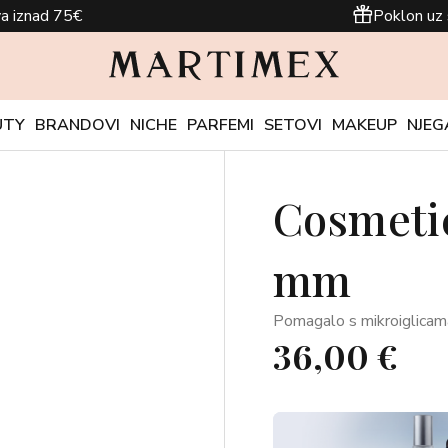
a iznad 75€
Poklon uz 
UTY
BRANDOVI
NICHE
PARFEMI
SETOVI
MAKEUP
NJEG
Cosmeti
mm
Pomagalo s mikroiglicam
36,00 €