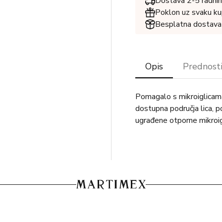
Dostava 2-5 radnih
Poklon uz svaku ku
Besplatna dostava
Opis
Prednost
Pomagalo s mikroiglicama
dostupna područja lica, p
ugrađene otporne mikroig