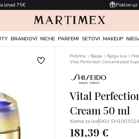
a iznad 75€
Poklon uz 
UTY
BRANDOVI
NICHE
PARFEMI
SETOVI
MAKEUP
NJEG
Početna
Njega
Njega lica
Hid
Vital Perfection Concentrated Su
Vital Perfecti
Cream 50 ml
Krema za lice
SKU: SH100302
181,39 €