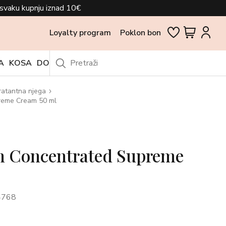
svaku kupnju iznad 10€
Loyalty program
Poklon bon
A
KOSA
DODACI
OUTLET
ratantna njega
preme Cream 50 ml
on Concentrated Supreme
4768