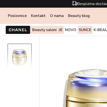
Besplatna dostav
Poslovnice
Kontakt
O nama
Beauty blog
PONUDE I AKCIJE
Beauty saloni
NOVO
SUNCE
K-BEA