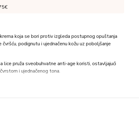
 75€
krema koja se bori protiv izgleda postupnog opuštanja
je čvršću, podignutu i ujednačenu kožu uz poboljšanje
lice pruža sveobuhvatne anti-age koristi, ostavljajući
čvrstom i ujednačenog tona.