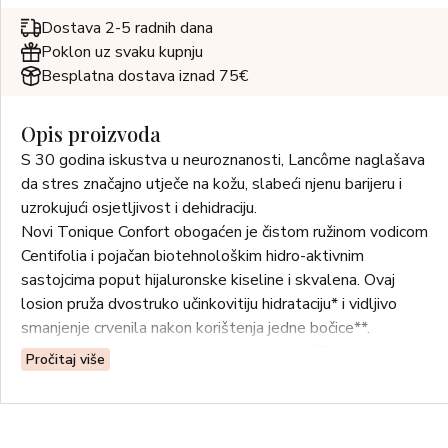
Dostava 2-5 radnih dana
Poklon uz svaku kupnju
Besplatna dostava iznad 75€
Opis proizvoda
S 30 godina iskustva u neuroznanosti, Lancôme naglašava
da stres značajno utječe na kožu, slabeći njenu barijeru i
uzrokujući osjetljivost i dehidraciju.
Novi Tonique Confort obogaćen je čistom ružinom vodicom
Centifolia i pojačan biotehnološkim hidro-aktivnim
sastojcima poput hijaluronske kiseline i skvalena. Ovaj
losion pruža dvostruko učinkovitiju hidrataciju* i vidljivo
smanjenje crvenila nakon korištenja jedne bočice**.
*u usporedbi s prethodnom formulom, kliničko bodovanje,
Pročitaj više
24 žene, nakon 4 sata
**samoprocjena, 79 žena, 4 tjedna
Po prvi put, Lancôme kombinira 100% čistu i prirodnog