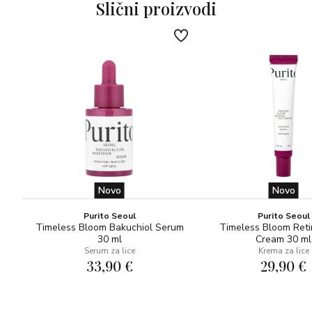
Slični proizvodi
podrijetla ružu Centifolia s aktivnim sastojcima za
hidrataciju kože dobivenim biotehnološkim procesima:
hijaluronsku kiselinu, sada tri puta koncentriraniju*, i
skvalan, koji je sadržan u formuli s 97%** sastojaka
prirodnog podrijetla.
Kao savršen prvi korak u vašoj hidratacijskoj rutini, uživajte i
u njenom cvjetnom mirisu koji opušta um.
*u usporedbi s prethodnom formulom
** preostalih 3% doprinosi učinkovitosti formule,
senzornoj privlačnosti i stabilnosti
Novo
Novo
Purito Seoul
Purito Seoul
Timeless Bloom Bakuchiol Serum
Timeless Bloom Reti
30 ml
Cream 30 ml
Serum za lice
Krema za lice
33,90 €
29,90 €