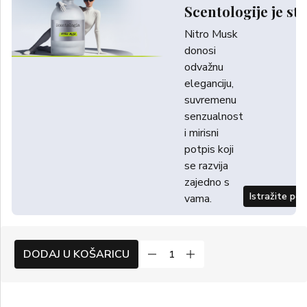
Scentologije je sti
Nitro Musk
donosi
odvažnu
eleganciju,
suvremenu
senzualnost
i mirisni
potpis koji
se razvija
zajedno s
Istražite po
vama.
DODAJ U KOŠARICU