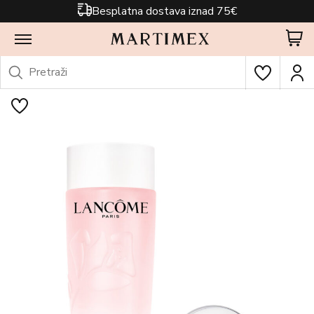
Besplatna dostava iznad 75€