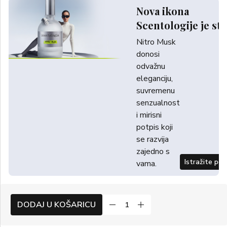
Nova ikona
Scentologije je sti
Nitro Musk
donosi
odvažnu
eleganciju,
suvremenu
senzualnost
i mirisni
potpis koji
se razvija
zajedno s
Istražite po
vama.
DODAJ U KOŠARICU