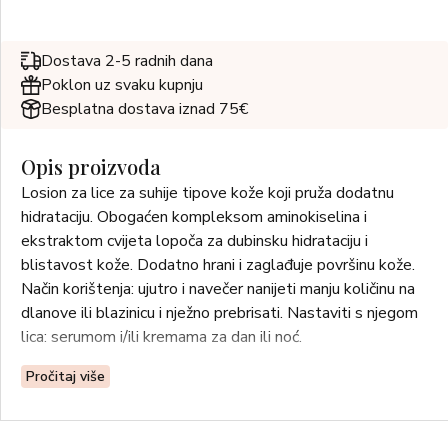
Dostava 2-5 radnih dana
Poklon uz svaku kupnju
Besplatna dostava iznad 75€
Opis proizvoda
Losion za lice za suhije tipove kože koji pruža dodatnu
hidrataciju. Obogaćen kompleksom aminokiselina i
ekstraktom cvijeta lopoča za dubinsku hidrataciju i
blistavost kože. Dodatno hrani i zaglađuje površinu kože.
Način korištenja: ujutro i navečer nanijeti manju količinu na
dlanove ili blazinicu i nježno prebrisati. Nastaviti s njegom
lica: serumom i/ili kremama za dan ili noć.
Pročitaj više