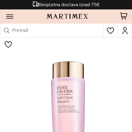
Besplatna dostava iznad 75€